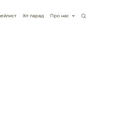
ейлист
Хіт парад
Про нас