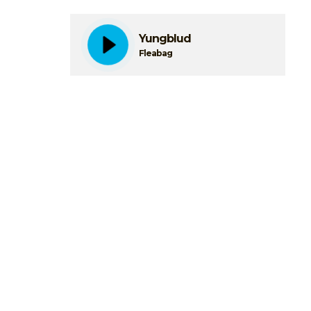
Yungblud
Fleabag