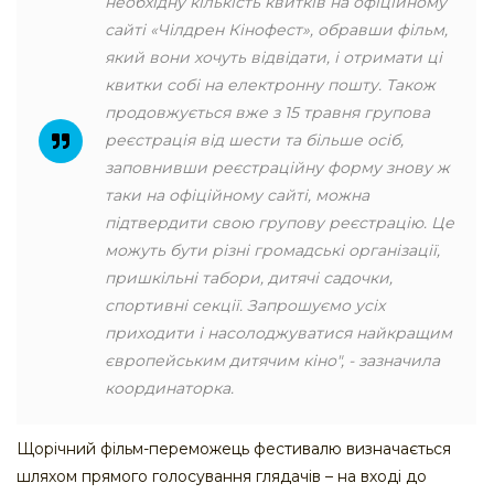
необхідну кількість квитків на офіційному
сайті «Чілдрен Кінофест», обравши фільм,
який вони хочуть відвідати, і отримати ці
квитки собі на електронну пошту. Також
продовжується вже з 15 травня групова
реєстрація від шести та більше осіб,
заповнивши реєстраційну форму знову ж
таки на офіційному сайті, можна
підтвердити свою групову реєстрацію. Це
можуть бути різні громадські організації,
пришкільні табори, дитячі садочки,
спортивні секції. Запрошуємо усіх
приходити і насолоджуватися найкращим
європейським дитячим кіно", - зазначила
координаторка.
Щорічний фільм-переможець фестивалю визначається
шляхом прямого голосування глядачів – на вході до