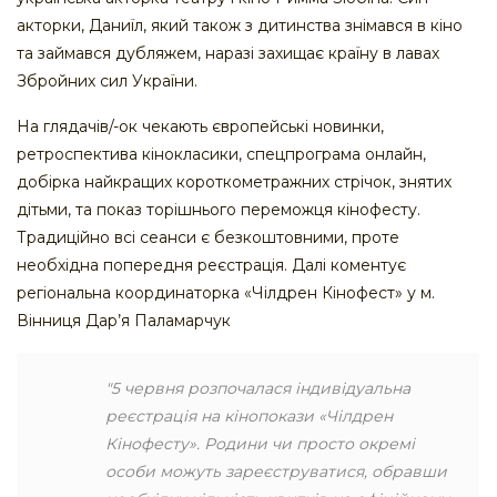
акторки, Даниїл, який також з дитинства знімався в кіно
та займався дубляжем, наразі захищає країну в лавах
Збройних сил України.
На глядачів/-ок чекають європейські новинки,
ретроспектива кінокласики, спецпрограма онлайн,
добірка найкращих короткометражних стрічок, знятих
дітьми, та показ торішнього переможця кінофесту.
Традиційно всі сеанси є безкоштовними, проте
необхідна попередня реєстрація. Далі коментує
регіональна координаторка «Чілдрен Кінофест» у м.
Вінниця Дар’я Паламарчук
"5 червня розпочалася індивідуальна
реєстрація на кінопокази «Чілдрен
Кінофесту». Родини чи просто окремі
особи можуть зареєструватися, обравши