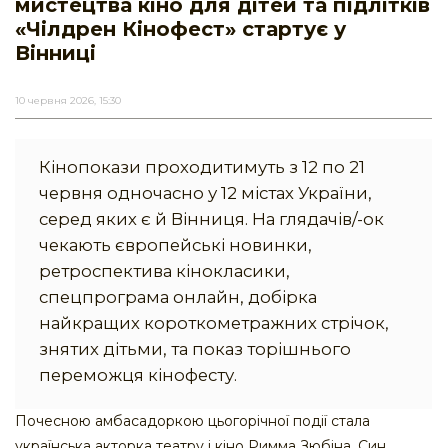
мистецтва кіно для дітей та підлітків
«Чілдрен Кінофест» стартує у
Вінниці
10 червня 2026, 15:30
Кінопокази проходитимуть з 12 по 21
червня одночасно у 12 містах України,
серед яких є й Вінниця. На глядачів/-ок
чекають європейські новинки,
ретроспектива кінокласики,
спецпрограма онлайн, добірка
найкращих короткометражних стрічок,
знятих дітьми, та показ торішнього
переможця кінофесту.
Почесною амбасадоркою цьогорічної події стала
українська акторка театру і кіно Римма Зюбіна. Син