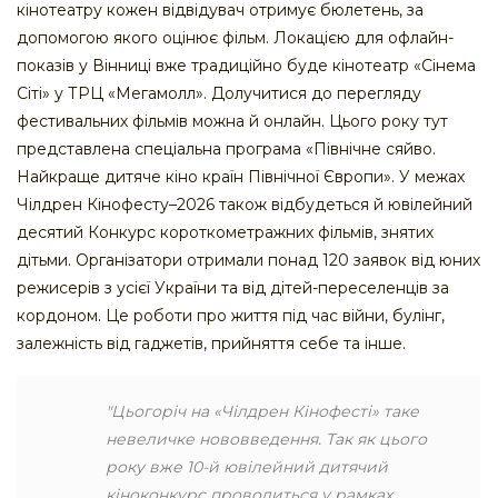
кінотеатру кожен відвідувач отримує бюлетень, за
допомогою якого оцінює фільм. Локацією для офлайн-
показів у Вінниці вже традиційно буде кінотеатр «Сінема
Сіті» у ТРЦ «Мегамолл». Долучитися до перегляду
фестивальних фільмів можна й онлайн. Цього року тут
представлена спеціальна програма «Північне сяйво.
Найкраще дитяче кіно країн Північної Європи». У межах
Чілдрен Кінофесту–2026 також відбудеться й ювілейний
десятий Конкурс короткометражних фільмів, знятих
дітьми. Організатори отримали понад 120 заявок від юних
режисерів з усієї України та від дітей-переселенців за
кордоном. Це роботи про життя під час війни, булінг,
залежність від гаджетів, прийняття себе та інше.
"Цьогоріч на «Чілдрен Кінофесті» таке
невеличке нововведення. Так як цього
року вже 10-й ювілейний дитячий
кіноконкурс проводиться у рамках