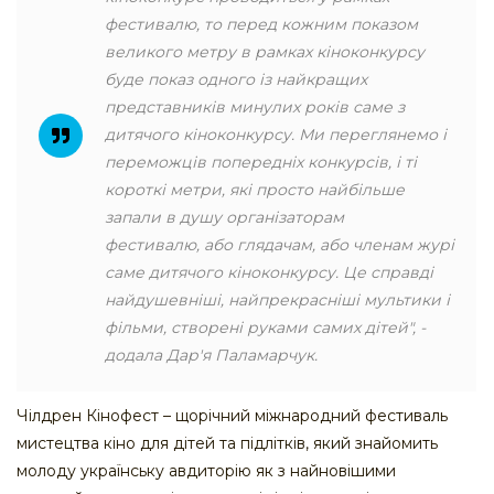
фестивалю, то перед кожним показом
великого метру в рамках кіноконкурсу
буде показ одного із найкращих
представників минулих років саме з
дитячого кіноконкурсу. Ми переглянемо і
переможців попередніх конкурсів, і ті
короткі метри, які просто найбільше
запали в душу організаторам
фестивалю, або глядачам, або членам журі
саме дитячого кіноконкурсу. Це справді
найдушевніші, найпрекрасніші мультики і
фільми, створені руками самих дітей", -
додала Дар'я Паламарчук.
Чілдрен Кінофест – щорічний міжнародний фестиваль
мистецтва кіно для дітей та підлітків, який знайомить
молоду українську авдиторію як з найновішими