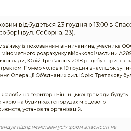
вим відбудеться 23 грудня о 13:00 в Спас
орі (вул. Соборна, 23).
 зв'язку із похованням вінничанина, учасника ОО
 мінометного розрахунку військової частини А289
ської ради, Юрій Трет'яков у 2018 році був призван
трактом. Помер чоловік 19 грудня внаслідок зупи
ння Операції Об'єднаних сил. Юрію Трет'якову бу
 жалоби на території Вінницької громади будуть
ічкою на будинках і спорудах місцевого
ємств, установ та організацій.
ендує підприємствам усіх форм власності на