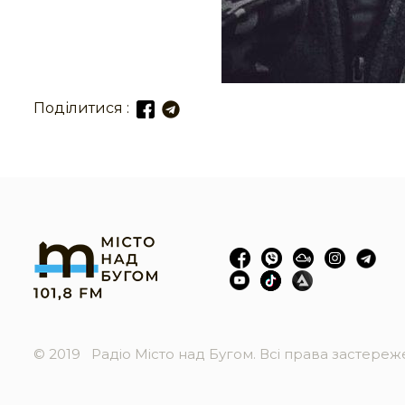
Поділитися :
© 2019
Радіо Місто над Бугом. Всі права застере