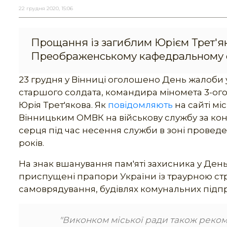
22 грудня 2020, 15:06
Прощання із загиблим Юрієм Трет'яко
Преображенському кафедральному соб
23 грудня у Вінниці оголошено День жалоби у
старшого солдата, командира міномета 3-ого
Юрія Трет'якова. Як
повідомляють
на сайті мі
Вінницьким ОМВК на військову службу за кон
серця під час несення служби в зоні проведе
років.
На знак вшанування пам'яті захисника у День
приспущені прапори України із траурною стр
самоврядування, будівлях комунальних підпри
"Виконком міської ради також реком