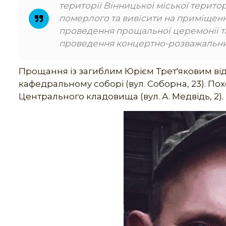
території Вінницької міської терито
померлого та вивісити на приміщенн
проведення прощальної церемонії т
проведення концертно-розважальних з
Прощання із загиблим Юрієм Трет'яковим від
кафедральному соборі (вул. Соборна, 23). По
Центрального кладовища (вул. А. Медвідь, 2).