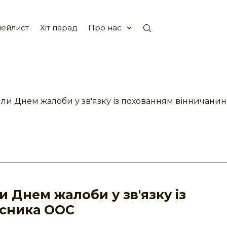
ейлист
Хіт парад
Про нас
или Днем жалоби у зв'язку із похованням вінничани
и Днем жалоби у зв'язку із
асника ООС