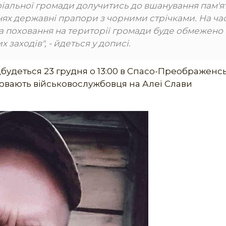
ріальної громади долучитись до вшанування пам'ят
ях державні прапори з чорними стрічками. На ча
а поховання на території громади буде обмежено
аходів", - йдеться у дописі.
будеться 23 грудня о 13:00 в Спасо-Преображенс
ховають військовослужбовця на Алеї Слави