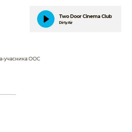
Two Door Cinema Club
Dirty Air
на-учасника ООС