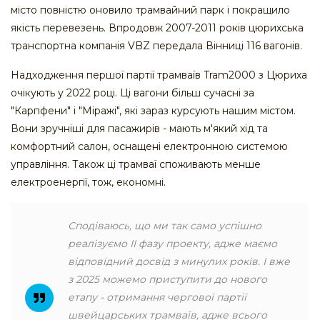
місто повністю оновило трамвайний парк і покращило
якість перевезень. Впродовж 2007-2011 років цюрихська
транспортна компанія VBZ передала Вінниці 116 вагонів.
Надходження першої партії трамваїв Tram2000 з Цюриха
очікують у 2022 році. Ці вагони більш сучасні за
"Карпфени" і "Міражі", які зараз курсують нашим містом.
Вони зручніші для пасажирів - мають м'який хід та
комфортний салон, оснащені електронною системою
управління. Також ці трамваї споживають менше
електроенергії, тож, економні.
Сподіваюсь, що ми так само успішно
реалізуємо ІІ фазу проекту, адже маємо
відповідний досвід з минулих років. І вже
з 2025 можемо приступити до нового
етапу - отримання чергової партії
швейцарських трамваїв, адже всього