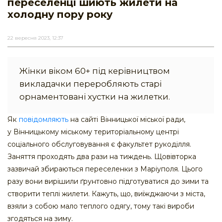
переселенці шиють жилети на
холодну пору року
22 вересня 2023, 12:37
Жінки віком 60+ під керівництвом
викладачки переробляють старі
орнаментовані хустки на жилетки.
Як
повідомляють
на сайті Вінницької міської ради,
у Вінницькому міському територіальному центрі
соціального обслуговування є факультет рукоділля.
Заняття проходять два рази на тиждень. Щовівторка
зазвичай збираються переселенки з Маріуполя. Цього
разу вони вирішили ґрунтовно підготуватися до зими та
створити теплі жилети. Кажуть, що, виїжджаючи з міста,
взяли з собою мало теплого одягу, тому такі вироби
згодяться на зиму.