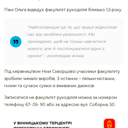
Пані Ольга відвідує факультет рукоділля близько 1,5 року.
"
Найголовніше це те, що праця відволікає
нас від проблем реальності. Ми
приходимо, щоб не тільки навчитися
нового, але й поспілкуватися один з
одним",
– розповідає жінка.
Під керівництвом Ніни Скворцової учасники факультету
зробили чимало виробів. З останніх – ляльки-мотанки,
гноми та сучасні сумки із вживаних джинсів.
Записатися на факультет рукоділля можна за номером
телефону 67- 05- 90 або за адресою вул. Соборна, 50.