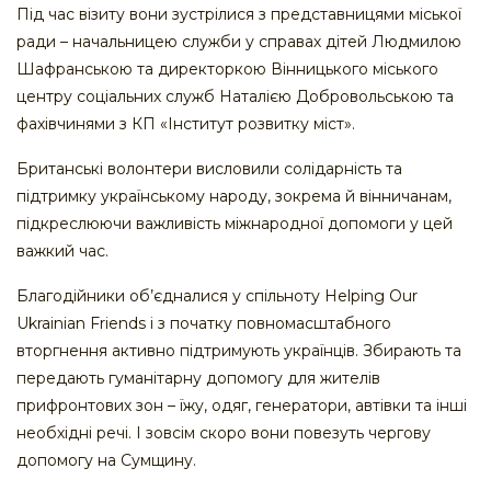
Під час візиту вони зустрілися з представницями міської
ради – начальницею служби у справах дітей Людмилою
Шафранською та директоркою Вінницького міського
центру соціальних служб Наталією Добровольською та
фахівчинями з КП «Інститут розвитку міст».
Британські волонтери висловили солідарність та
підтримку українському народу, зокрема й вінничанам,
підкреслюючи важливість міжнародної допомоги у цей
важкий час.
Благодійники об’єдналися у спільноту Helping Our
Ukrainian Friends і з початку повномасштабного
вторгнення активно підтримують українців. Збирають та
передають гуманітарну допомогу для жителів
прифронтових зон – їжу, одяг, генератори, автівки та інші
необхідні речі. І зовсім скоро вони повезуть чергову
допомогу на Сумщину.