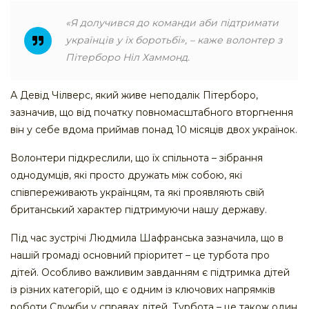
«Я долучився до команди аби підтримати
українців у їх боротьбі», – каже волонтер з
Пітерборо Ніл Хаммонд.
А Девід Чілверс, який живе неподалік Пітерборо,
зазначив, що від початку повномасштабного вторгнення
він у себе вдома приймав понад 10 місяців двох українок.
Волонтери підкреслили, що їх спільнота – зібрання
однодумців, які просто дружать між собою, які
співпереживають українцям, та які проявляють свій
британський характер підтримуючи нашу державу.
Під час зустрічі Людмила Шафранська зазначила, що в
нашій громаді основний пріоритет – це турбота про
дітей. Особливо важливим завданням є підтримка дітей
із різних категорій, що є одним із ключових напрямків
роботи Служби у справах дітей. Турбота – це також один