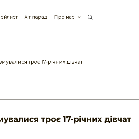
ейлист
Хіт парад
Про нас
вмувалися троє 17-річних дівчат
увалися троє 17-річних дівчат