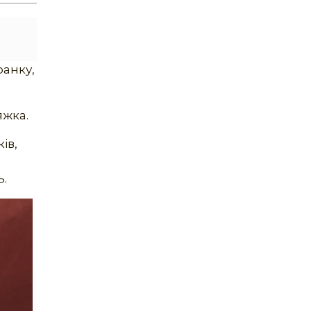
ранку,
яжка.
ів,
ь.