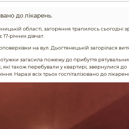
вано до лікарень.
нницькій області, загоряння трапилось сьогодні з
17-річних дівчат.
атоповерхівки на вул. Дьогтянецькій загорілася вит
отужки загасила пожежу до прибуття рятувальник
, які також перебували у квартирі, звернулися до
ня. Наразі всіх трьох госпіталізовано до лікарен