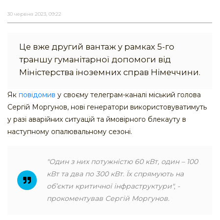
30 червня 2023, 09:22
Це вже другий вантаж у рамках 5-го
траншу гуманітарної допомоги від
Міністерства іноземних справ Німеччини.
Як
повідомив
у своєму телеграм-каналі міський голова
Сергій Моргунов, нові генератори використовуватимуть
у разі аварійних ситуацій та ймовірного блекауту в
наступному опалювальному сезоні.
"Один з них потужністю 60 кВт, один – 100
кВт та два по 300 кВт. Їх спрямують на
об’єкти критичної інфраструктури", -
прокоментував Сергій Моргунов.