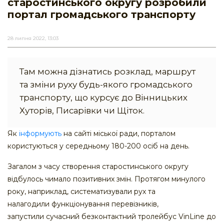
старостинського округу розробили
портал громадського транспорту
28 липня 2022, 13:03
Там можна дізнатись розклад, маршрут
та зміни руху будь-якого громадського
транспорту, що курсує до Вінницьких
Хуторів, Писарівки чи Щіток.
Як
інформують
на сайті міської ради, порталом
користуються у середньому 180-200 осіб на день.
Загалом з часу створення старостинського округу
відбулось чимало позитивних змін. Протягом минулого
року, наприклад, систематизували рух та
налагодили функціонування перевізників,
запустили сучасний безконтактний тролейбус VinLine до