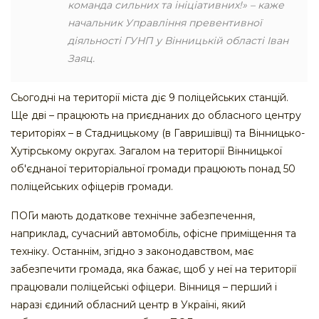
команда сильних та ініціативних!» – каже
начальник Управління превентивної
діяльності ГУНП у Вінницькій області Іван
Заяц.
Сьогодні на території міста діє 9 поліцейських станцій.
Ще дві – працюють на приєднаних до обласного центру
територіях – в Стадницькому (в Гавришівці) та Вінницько-
Хутірському округах. Загалом на території Вінницької
об'єднаної територіальної громади працюють понад 50
поліцейських офіцерів громади.
ПОГи мають додаткове технічне забезпечення,
наприклад, сучасний автомобіль, офісне приміщення та
техніку. Останнім, згідно з законодавством, має
забезпечити громада, яка бажає, щоб у неї на території
працювали поліцейські офіцери. Вінниця – перший і
наразі єдиний обласний центр в Україні, який