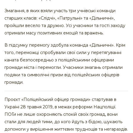
Змагання, в яких взяли участь три учнівські команди
старших класів: «Слідчі», «Патрульні» та «Дільничні»,
пройшли весело та дружно. Усі учасники та гості заходу
отримали масу позитивних емоцій та вражень.
В підсумку перемогу здобула команда «Дільничні». Крім
того, переможці спробували свої сили у перетягуванні
каната безпосередньо з поліцейськими офіцерами
громади міста і перемогли. Учасники змагань отримали
подяки та символічні призи від поліцейських офіцерів
громади.
Проєкт «Поліцейський офіцер громади» стартував в
Україні 28 травня 2019, в межах реформи Нацполіції.
ПОГи не лише охороняють спокій своїх громад, вони
стали для людей тими, до кого йдуть з бідою, шукають
допомоги у вирішення життєвих труднощів та негараздів.