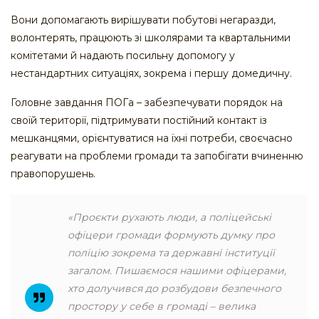
Вони допомагають вирішувати побутові негаразди,
волонтерять, працюють зі школярами та квартальними
комітетами й надають посильну допомогу у
нестандартних ситуаціях, зокрема і першу домедичну.
Головне завдання ПОГа – забезпечувати порядок на
своїй території, підтримувати постійний контакт із
мешканцями, орієнтуватися на їхні потреби, своєчасно
реагувати на проблеми громади та запобігати вчиненню
правопорушень.
«Проєкти рухають люди, а поліцейські
офіцери громади формують думку про
поліцію зокрема та державні інституції
загалом. Пишаємося нашими офіцерами,
хто долучився до розбудови безпечного
простору у себе в громаді – велика