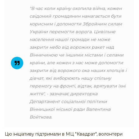
"В час коли країну охопила війна, кожен
свідомий громадянин намагається бути
корисним і допомогти Збройним силам
України перемогти ворога. Цивільне
населення нашої громади не може
закрити небо від ворожих ракет над
Вінничиною чи іншими містами і селами
країни, але кожен з нас може допомогти
закрити від ворожого ока наших хлопців і
дівчат, які виборюють нашу спільну
перемогу на фронті, відтак, врятувати їхні
життя", - зазначає директорка
Департамент соціальної політики
Вінницької міської ради Валентина
Войткова.
Цю ініціативу підтримали в МЦ "Квадрат", волонтери