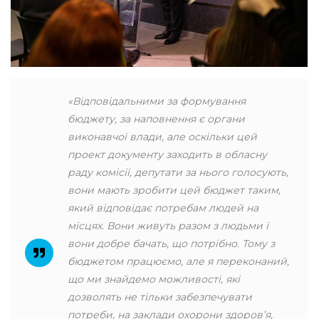
«Відповідальними за формування
бюджету, за наповнення є органи
виконавчої влади, але оскільки цей
проект документу заходить в обласну
раду комісії, депутати за нього голосують,
вони мають зробити цей бюджет таким,
який відповідає потребам людей на
місцях. Вони живуть разом з людьми і
вони добре бачать, що потрібно. Тому з
бюджетом працюємо, але я переконаний,
що ми знайдемо можливості, які
дозволять не тільки забезпечувати
потреби, на заклади охорони здоров’я,