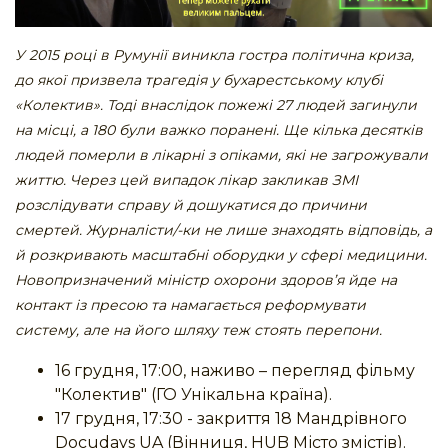
У 2015 році в Румунії виникла гостра політична криза,
до якої призвела трагедія у бухарестському клубі
«Колектив». Тоді внаслідок пожежі 27 людей загинули
на місці, а 180 були важко поранені. Ще кілька десятків
людей померли в лікарні з опіками, які не загрожували
життю. Через цей випадок лікар закликав ЗМІ
розслідувати справу й дошукатися до причини
смертей. Журналісти/-ки не лише знаходять відповідь, а
й розкривають масштабні оборудки у сфері медицини.
Новопризначений міністр охорони здоров’я йде на
контакт із пресою та намагається реформувати
систему, але на його шляху теж стоять перепони.
16 грудня, 17:00, наживо – перегляд фільму
"Колектив" (ГО Унікальна країна).
17 грудня, 17:30 - закриття 18 Мандрівного
Docudays UA (Вінниця, HUB Місто змістів).