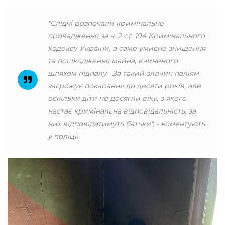
"Слідчі розпочали кримінальне
провадження за ч. 2 ст. 194 Кримінального
кодексу України, а саме умисне знищення
та пошкодження майна, вчиненого
шляхом підпалу. За такий злочин паліям
загрожує покарання до десяти років, але
оскільки діти не досягли віку, з якого
настає кримінальна відповідальність, за
них відповідатимуть батьки", - коментують
у поліції.