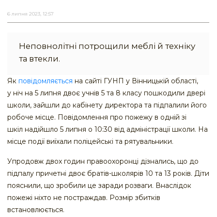
6 липня 2023, 12:57
Неповнолітні потрощили меблі й техніку
та втекли.
Як
повідомляється
на сайті ГУНП у Вінницькій області,
у ніч на 5 липня двоє учнів 5 та 8 класу пошкодили двері
школи, зайшли до кабінету директора та підпалили його
робоче місце. Повідомлення про пожежу в одній зі
шкіл надійшло 5 липня о 10:30 від адміністрації школи. На
місце події виїхали поліцейські та рятувальники.
Упродовж двох годин правоохоронці дізнались, що до
підпалу причетні двоє братів-школярів 10 та 13 років. Діти
пояснили, що зробили це заради розваги. Внаслідок
пожежі ніхто не постраждав. Розмір збитків
встановлюється.