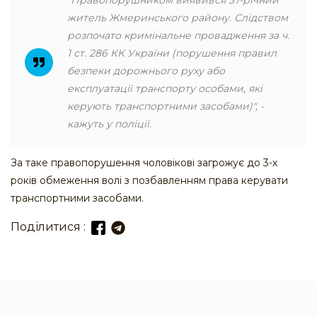
"Правопорушником виявився 37-річний
житель Жмеринського району. Слідством
розпочато кримінальне провадження за ч.
1 ст. 286 КК України (порушення правил
безпеки дорожнього руху або
експлуатації транспорту особами, які
керують транспортними засобами)", -
кажуть у поліції.
За таке правопорушення чоловікові загрожує до 3-х
років обмеження волі з позбавленням права керувати
транспортними засобами.
Поділитися :