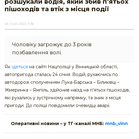
розшукали водія, який збив п’ятьох
пішоходів та втік з місця події
26 січня 2023, 11:36
Чоловіку загрожує до 3 років
позбавлення волі.
Як
ідеться
на сайті Нацполіції у Вінницькій області,
автопригода сталась 24 січня. Водій, рухаючись по
автодорозі сполученням Лука-Барська – Біликівці –
Жмеринка – Ямпіль, здійснив наїзд на п’ятьох пішоходів,
які рухались у зустрічному напрямку, та зник з місця
пригоди. До поліції повідомили очевидці аварії.
Оперативні новини – у ТГ-каналі МНБ:
mnb_vinn