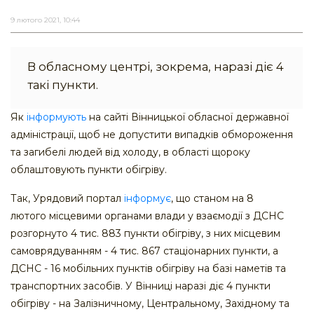
9 лютого 2021, 10:44
В обласному центрі, зокрема, наразі діє 4
такі пункти.
Як
інформують
на сайті Вінницької обласної державної
адміністрації, щоб не допустити випадків обмороження
та загибелі людей від холоду, в області щороку
облаштовують пункти обігріву.
Так, Урядовий портал
інформує
, що станом на 8
лютого місцевими органами влади у взаємодії з ДСНС
розгорнуто 4 тис. 883 пункти обігріву, з них місцевим
самоврядуванням - 4 тис. 867 стаціонарних пункти, а
ДСНС - 16 мобільних пунктів обігріву на базі наметів та
транспортних засобів. У Вінниці наразі діє 4 пункти
обігріву - на Залізничному, Центральному, Західному та