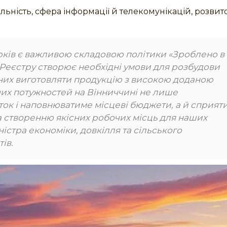
іяльність, сфера інформації й телекомунікацій, розвит
рків є важливою складовою політики «Зроблено в
 Реєстру створює необхідні умови для розбудови
тних виготовляти продукцію з високою доданою
чих потужностей на Вінниччині не лише
ок і наповнюватиме місцеві бюджети, а й сприят
а створенню якісних робочих місць для наших
істра економіки, довкілля та сільського
ів.