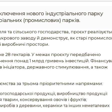
ключення нового індустріального парку
ріальних (промислових) парків.
ля та сільського господарства, проєкт реалізуєть
укрового заводу й демонструє, як старі промисло
і виробничі простори.
е 28 гектарів. У межах проєкту передбачено
учення понад 1 млрд гривень інвестицій. Фінансу
 ініціатора, державного стимулювання, а також
иємства за трьома пріоритетними напрямами:
когосподарської продукції, виробництво продукції
 тварин, консервування овочів і фруктів;
иробів з деревини, кераміки та інших неметалевих