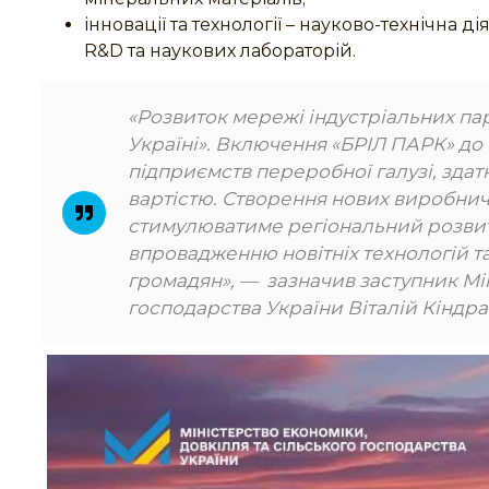
інновації та технології – науково-технічна д
R&D та наукових лабораторій.
«Розвиток мережі індустріальних па
Україні». Включення «БРІЛ ПАРК» до
підприємств переробної галузі, зда
вартістю. Створення нових виробни
стимулюватиме регіональний розвит
впровадженню новітніх технологій т
громадян», — зазначив заступник Мін
господарства України Віталій Кіндрат