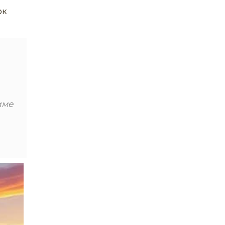
ок
име