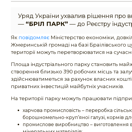
Уряд України ухвалив рішення про в
—
“БРІЛ ПАРК”
— до Реєстру індуст
Як
повідомляє
Міністерство економіки, довкіл
Жмеринській громаді на базі Браїлівського ц
території можуть перетворюватися на сучасн
Площа індустріального парку становить майж
створення близько 390 робочих місць та зал
здійснюватиметься за рахунок власних коштів
приватних інвестицій майбутніх учасників.
На території парку можуть працювати підпр
харчова промисловість – переробка сільсь
борошномельно-круп’яної галузі, кормів для
промислове виробництво – виготовлення в
мінеральних матеріалів;