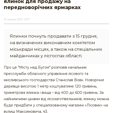
ялинок для продажу на
передноворічних ярмарках
10 грудня 2021, 13:27
Ялинки почнуть продавати з 15 грудня,
на визначених виконавчим комітетом
міськради місцях, а також на спеціальних
майданчиках у лісгоспах області.
Про це "Місту над Бугом" розповів начальник
пресслужби обласного управління лісового та
мисливського господарства Станіслав Вовк. Новорічне
деревце висотою 1 метр коштуватиме 120 гривень,
триметрова ялинка і вища – від 400 до 600 гривень. За
найнижчими цінами від лісозаготівельників, ялинку можна
буде придбати у спеціалізованому магазині «Лісовик» на
вулиці Максимовича, 43.