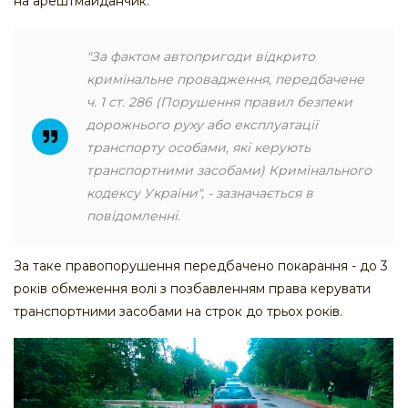
на арештмайданчик.
"За фактом автопригоди відкрито
кримінальне провадження, передбачене
ч. 1 ст. 286 (Порушення правил безпеки
дорожнього руху або експлуатації
транспорту особами, які керують
транспортними засобами) Кримінального
кодексу України", - зазначається в
повідомленні.
За таке правопорушення передбачено покарання - до 3
років обмеження волі з позбавленням права керувати
транспортними засобами на строк до трьох років.