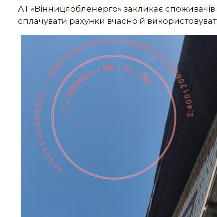
АТ «Вінницяобленерго» закликає споживачів
сплачувати рахунки вчасно й використовува