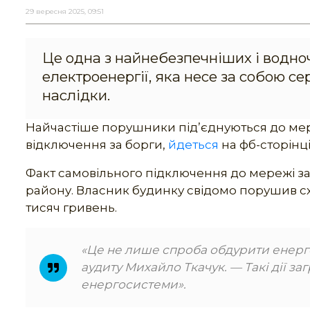
29 вересня 2025, 09:51
Це одна з найнебезпечніших і водн
електроенергії, яка несе за собою се
наслідки.
Найчастіше порушники під’єднуються до мер
відключення за борги,
йдеться
на фб-сторінц
Факт самовільного підключення до мережі за
району. Власник будинку свідомо порушив схе
тисяч гривень.
«Це не лише спроба обдурити енерге
аудиту Михайло Ткачук. — Такі дії за
енергосистеми».