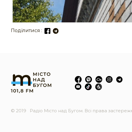
Поділитися :
© 2019
Радіо Місто над Бугом. Всі права застере