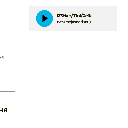
R3Hab/Tini/Reik
Besame(I Need You)
жі
ня