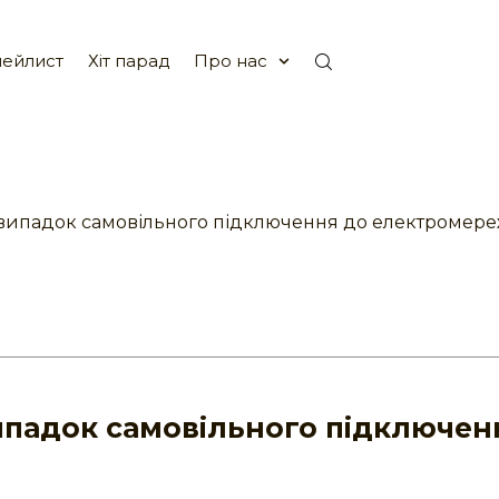
ейлист
Хіт парад
Про нас
 випадок самовільного підключення до електромере
випадок самовільного підключен