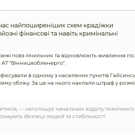
очас найпоширеніших схем крадіжки
рйозні фінансові та навіть кримінальні
ежі повз лічильник та відновлюють живлення пі
і АТ "Вінницяобленерго".
фіксували в одному з населених пунктів Гайсинс
му обліку. За це на нього наклали штраф у розмір
тиків, — наголошує начальник відділу технічного
грожують безпеці людей та стабільності