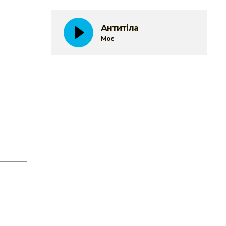
Антитіла
Моє