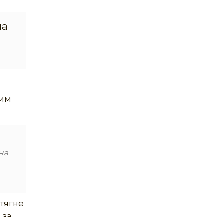
на
ним
ь
на
тягне
 за