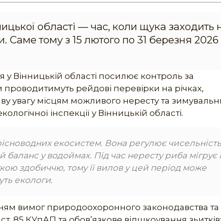
ицької області — час, коли щука заходить 
. Саме тому з 15 лютого по 31 березня 2026
ія у Вінницькій області посилює контроль за
 проводитимуть рейдові перевірки на річках,
иву увагу місцям можливого нересту та зимуваль
ологічної інспекції у Вінницькій області.
рісноводних екосистем. Вона регулює чисельніст
 баланс у водоймах. Під час нересту риба мігрує 
кою здобиччю, тому її вилов у цей період може
уть екологи.
нням вимог природоохоронного законодавства та 
ст. 85 КУпАП та обов’язкове відшкоування зьитків: