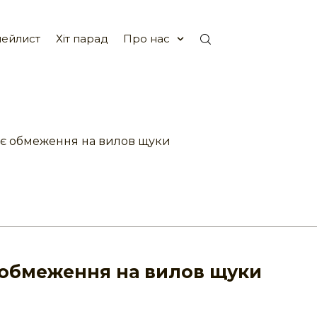
ейлист
Хіт парад
Про нас
іє обмеження на вилов щуки
 обмеження на вилов щуки