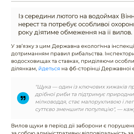
Із середини лютого на водоймах Вінн
нерест та потребує особливої охорони
року діятиме обмеження на її вилов.
У зв’язку з цим Державна екологічна інспекц
дотриманням правил рибальства. Інспектори
водосховищах та ставках, приділяючи особл
ділянкам,
йдеться
на фб-сторінці Державної ек
"Щука — один із ключових хижаків п
дрібної риби та підтримує природний
мілководдя, стає малорухливою і лег
суттєво зменшити популяцію", — каж
Вилов щуки в період дії заборони є поруше
за собою адміністративну відповідальність за 