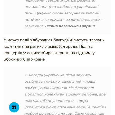
підкорили суворе журі. Це результат
великої праці та любові до української
пісні. Дякуємо організаторам за теплий
прийом, а глядачам – за щирі оплески!» –
зазначила
Тетяна Казанська-Гавриш
.
У межах події відбувалися благодійні виступи творчих
колективів на різних локаціях Ужгорода. Під час
концертів учасники збирали кошти на підтримку
Збройних Сил України.
«Сьогодні українська пісня звучить
особливо глибоко, адже в ній – наша
пам’ять, сила і коріння. На фестивалі
зібралися колективи з різних регіонів, але
всіх нас об’єднувало одне – щира
українська пісня, сповнена емоцій, сенсів і
любові до своєї культури. Саме через такі