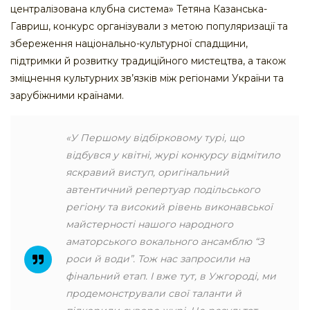
централізована клубна система» Тетяна Казанська-
Гавриш, конкурс організували з метою популяризації та
збереження національно-культурної спадщини,
підтримки й розвитку традиційного мистецтва, а також
зміцнення культурних зв’язків між регіонами України та
зарубіжними країнами.
«У Першому відбірковому турі, що
відбувся у квітні, журі конкурсу відмітило
яскравий виступ, оригінальний
автентичний репертуар подільського
регіону та високий рівень виконавської
майстерності нашого народного
аматорського вокального ансамблю “З
роси й води”. Тож нас запросили на
фінальний етап. І вже тут, в Ужгороді, ми
продемонстрували свої таланти й