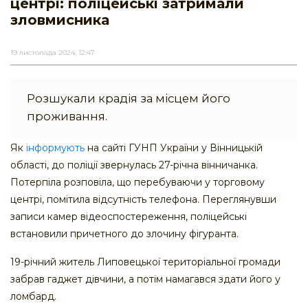
центрі: поліцейські затримали
зловмисника
19 листопада 2024, 12:47
Розшукали крадія за місцем його
проживання.
Як
інформують
на сайті ГУНП України у Вінницькій
області, до поліції звернулась 27-річна вінничанка.
Потерпіла розповіла, що перебуваючи у торговому
центрі, помітила відсутність телефона. Переглянувши
записи камер відеоспостереження, поліцейські
встановили причетного до злочину фігуранта.
19-річний житель Липовецької територіальної громади
забрав гаджет дівчини, а потім намагався здати його у
ломбард.