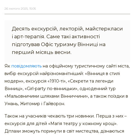
26 лютого 2025, 15:05
Десять екскурсій, лекторій, майстеркласи
і арт-терапія. Саме такі активності
підготував Офіс туризму Вінниці на
перший місяць весни.
Як
повідомляють
на офіційному туристичному сайті міста,
вибір екскурсій найрізноманітніший: «Вінниця в стилі
модерн», екскурсія «1910-ті», «Секрети та легенди
Вінниці», «Girl-party по-вінницьки», одноденний тур
«Мальовничими шляхами Вінниччини», а також поїздки в
Умань, Житомир і Гайворон.
Також на учасників чекають три новинки. Перша з них –
екскурсія для дітей «Магія театру у кожному кроці».
Дітлахи зможуть поринути в світ мистецтва, дізнаються