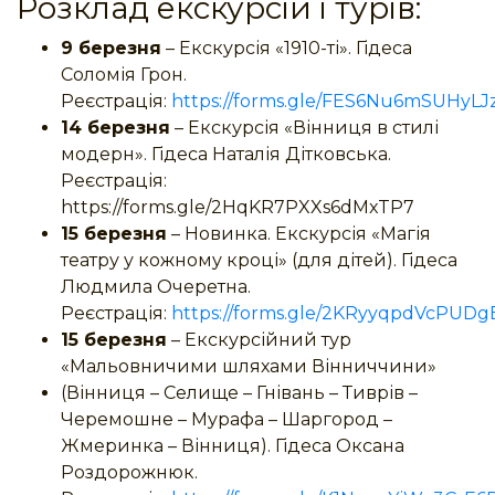
Розклад екскурсій і турів:
9 березня
– Екскурсія «1910-ті». Гідеса
Соломія Грон.
Реєстрація:
https://forms.gle/FES6Nu6mSUHyLJ
14 березня
– Екскурсія «Вінниця в стилі
модерн». Гідеса Наталія Дітковська.
Реєстрація:
https://forms.gle/2HqKR7PXXs6dMxTP7
15 березня
– Новинка. Екскурсія «Магія
театру у кожному кроці» (для дітей). Гідеса
Людмила Очеретна.
Реєстрація:
https://forms.gle/2KRyyqpdVcPUDg
15 березня
– Екскурсійний тур
«Мальовничими шляхами Вінниччини»
(Вінниця – Селище – Гнівань – Тиврів –
Черемошне – Мурафа – Шаргород –
Жмеринка – Вінниця). Гідеса Оксана
Роздорожнюк.