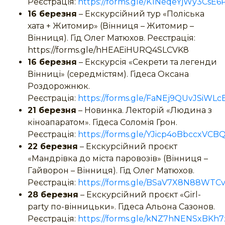
Реєстрація:
https://forms.gle/K1NeqeYjWy3CsE6
16 березня
– Екскурсійний тур «Поліська
хата + Житомир» (Вінниця – Житомир –
Вінниця). Гід Олег Матюхов. Реєстрація:
https://forms.gle/hHEAEiHURQ4SLCVK8
16 березня
– Екскурсія «Секрети та легенди
Вінниці» (середмістям). Гідеса Оксана
Роздорожнюк.
Реєстрація:
https://forms.gle/FaNEj9QUvJSiWLc
21 березня
– Новинка. Лекторій «Людина з
кіноапаратом». Гідеса Соломія Грон.
Реєстрація:
https://forms.gle/YJicp4oBbccxVCB
22 березня
– Екскурсійний проєкт
«Мандрівка до міста паровозів» (Вінниця –
Гайворон – Вінниця). Гід Олег Матюхов.
Реєстрація:
https://forms.gle/BSaV7X8N88WTC
28 березня
– Екскурсійний проєкт «Girl-
party по-вінницьки». Гідеса Альона Сазонов.
Реєстрація:
https://forms.gle/kNZ7hNENSxBKh7