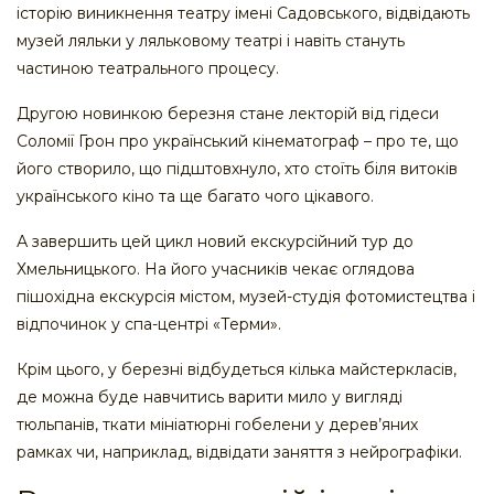
історію виникнення театру імені Садовського, відвідають
музей ляльки у ляльковому театрі і навіть стануть
частиною театрального процесу.
Другою новинкою березня стане лекторій від гідеси
Соломії Грон про український кінематограф – про те, що
його створило, що підштовхнуло, хто стоїть біля витоків
українського кіно та ще багато чого цікавого.
А завершить цей цикл новий екскурсійний тур до
Хмельницького. На його учасників чекає оглядова
пішохідна екскурсія містом, музей-студія фотомистецтва і
відпочинок у спа-центрі «Терми».
Крім цього, у березні відбудеться кілька майстеркласів,
де можна буде навчитись варити мило у вигляді
тюльпанів, ткати мініатюрні гобелени у дерев’яних
рамках чи, наприклад, відвідати заняття з нейрографіки.