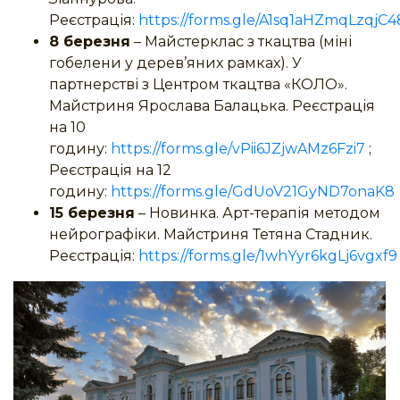
Реєстрація:
https://forms.gle/A1sq1aHZmqLzqjC4
8 березня
– Майстерклас з ткацтва (міні
гобелени у дерев’яних рамках). У
партнерстві з Центром ткацтва «КОЛО».
Майстриня Ярослава Балацька. Реєстрація
на 10
годину:
https://forms.gle/vPii6JZjwAMz6Fzi7
;
Реєстрація на 12
годину:
https://forms.gle/GdUoV21GyND7onaK8
15 березня
– Новинка. Арт-терапія методом
нейрографіки. Майстриня Тетяна Стадник.
Реєстрація:
https://forms.gle/1whYyr6kgLj6vgxf9