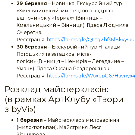
29 березня
– Новинка. Екскурсійний тур
«Хмельницький: мистецтво в кадрі та
відпочинок у «Термах» (Вінниця –
Хмельницький – Вінниця). Гідеса Людмила
Очеретна.
Реєстрація:
https://forms.gle/QCtg2hfs6f8kvyGu
30 березня
– Екскурсійний тур «Палаци
Потоцьких та загадкові міста-
поліси» (Вінниця – Немирів – Легедзине –
Умань). Гідеса Оксана Роздорожнюк.
Реєстрація:
https://forms.gle/WoxepG67Havnyx
Розклад майстеркласів:
(в рамках АртКлубу «Твори
з byVi»)
1 березня
– Майстерклас з миловаріння
(мило-тюльпан). Майстриня Леся
Зіаннурова.