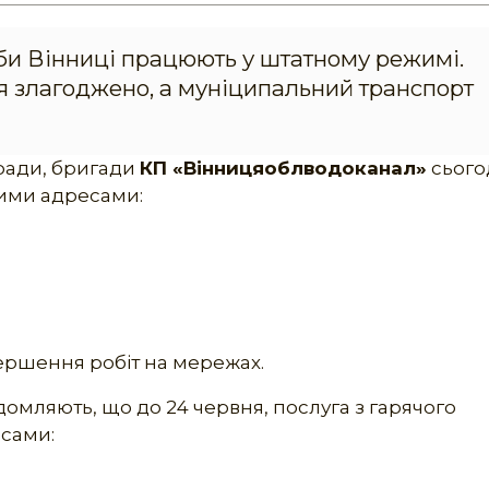
жби Вінниці працюють у штатному режимі.
ся злагоджено, а муніципальний транспорт
 ради, бригади
КП «Вінницяоблводоканал»
сього
кими адресами:
ершення робіт на мережах.
домляють, що до 24 червня, послуга з гарячого
есами: