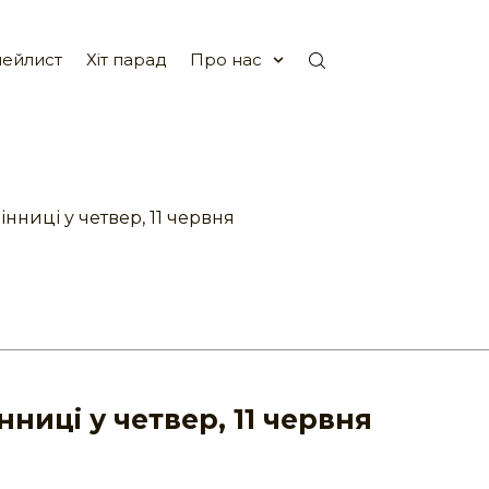
ейлист
Хіт парад
Про нас
інниці у четвер, 11 червня
нниці у четвер, 11 червня