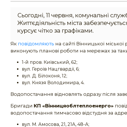
Сьогодні, 11 червня, комунальні слу
Життєдіяльність міста забезпечуєть
курсує чітко за графіками.
Як
повідомляють
на сайті Вінницької міської
виконують планові роботи на мережах за та
1-й пров. Київський, 62;
вул. Героїв Нацгвардії, 6;
вул. Д. Білоконя, 12;
вул. Князя Володимира, 4.
Водопостачання відновлять одразу після зав
Бригади
КП «Вінницяоблтеплоенерго»
пові
водопостачання тимчасово відстудня за адр
вул. М. Амосова, 21, 21А, 48-А;