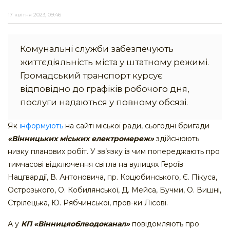
17 квітня 2023, 09:46
Комунальні служби забезпечують
життєдіяльність міста у штатному режимі.
Громадський транспорт курсує
відповідно до графіків робочого дня,
послуги надаються у повному обсязі.
Як
інформують
на сайті міської ради, сьогодні бригади
«Вінницьких міських електромереж»
здійснюють
низку планових робіт. У зв’язку із чим попереджають про
тимчасові відключення світла на вулицях Героїв
Нацгвардії, В. Антоновича, пр. Коцюбинського, Є. Пікуса,
Острозького, О. Кобилянської, Д. Мейса, Бучми, О. Вишні,
Стрілецька, Ю. Рябчинської, пров-ки Лісові.
А у
КП «Вінницяоблводоканал»
повідомляють про