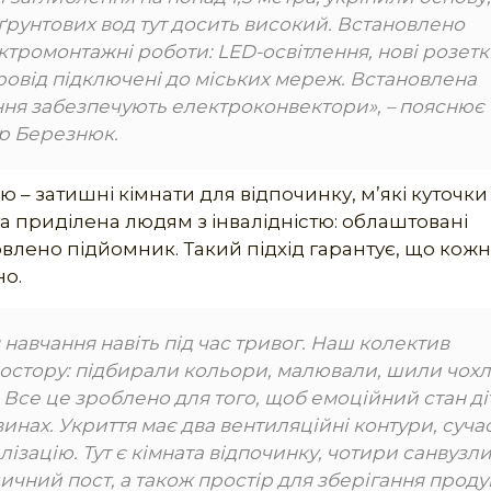
ґрунтових вод тут досить високий. Встановлено
тромонтажні роботи: LED-освітлення, нові розетк
ровід підключені до міських мереж. Встановлена
ення забезпечують електроконвектори», – пояснює
ор Березнюк.
 – затишні кімнати для відпочинку, м’які куточки
га приділена людям з інвалідністю: облаштовані
новлено підйомник. Такий підхід гарантує, що кож
о.
навчання навіть під час тривог. Наш колектив
стору: підбирали кольори, малювали, шили чох
. Все це зроблено для того, щоб емоційний стан д
винах. Укриття має два вентиляційні контури, суча
лізацію. Тут є кімната відпочинку, чотири санвузли
чний пост, а також простір для зберігання проду