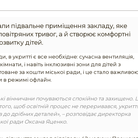
вали підвальне приміщення закладу, яке
повітряних тривог, а й створює комфортні
озвитку дітей.
и, в укритті є все необхідне: сучасна вентиляція,
імнати, і навіть інклюзивні зони для дітей з
ване за кошти міської ради, і це стало важливо
 в режимі офлайн.
кі вінничани почуваються спокійно та захищено. 
 того, щоб освітній процес не переривався, укритт
 до дрібних деталей», – розповідає директорка
ької ради Оксана Яценко.