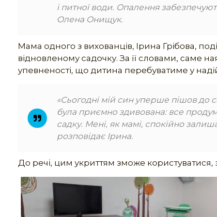
і питної води. Опалення забезпечуют
Олена Онищук.
Мама одного з вихованців, Ірина Грібова, по
відновленому садочку. За її словами, саме на
упевненості, що дитина перебуватиме у надійн
«Сьогодні мій син уперше пішов до с
була приємно здивована: все продум
садку. Мені, як мамі, спокійно залиш
розповідає Ірина.
До речі, цим укриттям зможе користуватися, з