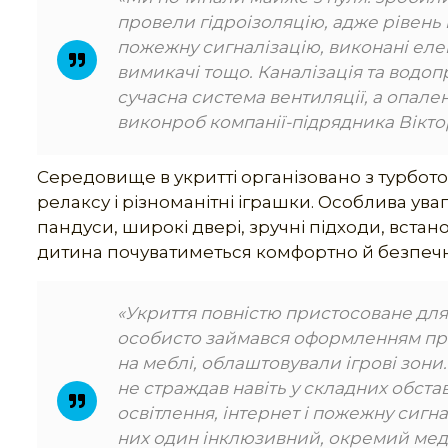
провели гідроізоляцію, адже рівень 
пожежну сигналізацію, виконані елек
вимикачі тощо. Каналізація та водоп
сучасна система вентиляції, а опал
виконроб компанії-підрядника Вікт
Середовище в укритті організовано з турботою
релаксу і різноманітні іграшки. Особлива ува
пандуси, широкі двері, зручні підходи, вста
дитина почуватиметься комфортно й безпечн
«Укриття повністю пристосоване для 
особисто займався оформленням про
на меблі, облаштовували ігрові зони
не страждав навіть у складних обста
освітлення, інтернет і пожежну сигна
них один інклюзивний, окремий меди