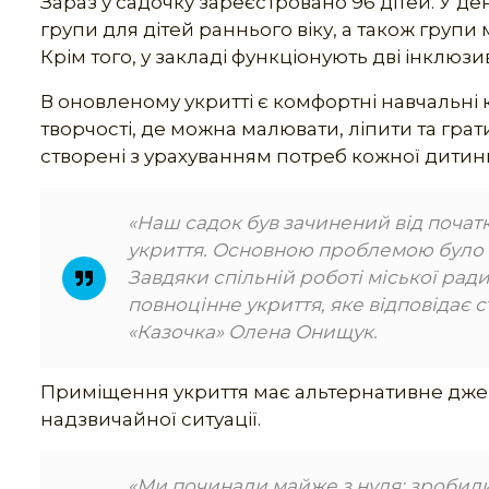
Зараз у садочку зареєстровано 96 дітей. У д
групи для дітей раннього віку, а також групи
Крім того, у закладі функціонують дві інклюз
В оновленому укритті є комфортні навчальні
творчості, де можна малювати, ліпити та грати
створені з урахуванням потреб кожної дитин
«Наш садок був зачинений від почат
укриття. Основною проблемою було п
Завдяки спільній роботі міської ради
повноцінне укриття, яке відповідає 
«Казочка» Олена Онищук.
Приміщення укриття має альтернативне джер
надзвичайної ситуації.
«Ми починали майже з нуля: зробили 