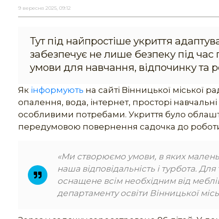
9 вересня 2025, 09:12
Тут під найпростіше укриття адапту
забезпечує не лише безпеку під час 
умови для навчання, відпочинку та р
Як
інформують
на сайті Вінницької міської рад
опалення, вода, інтернет, просторі навчальні к
особливими потребами. Укриття було облашто
передумовою повернення садочка до роботи
«Ми створюємо умови, в яких малень
наша відповідальність і турбота. Для
оснащене всім необхідним від меблів
департаменту освіти Вінницької міс