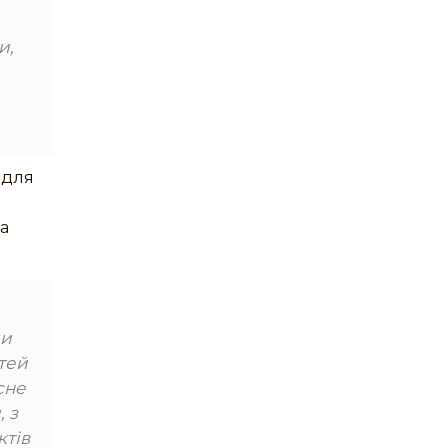
и,
 для
на
ли
ітей
сне
, з
ктів