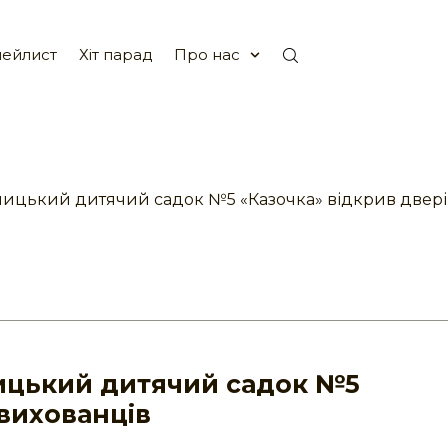
ейлист
Хіт парад
Про нас
нницький дитячий садок №5 «Казочка» відкрив двері
ницький дитячий садок №5
 вихованців