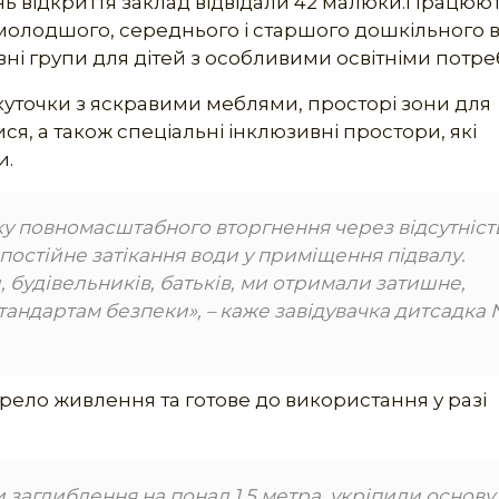
ень відкриття заклад відвідали 42 малюки.Працюют
 молодшого, середнього і старшого дошкільного ві
ивні групи для дітей з особливими освітніми потр
 куточки з яскравими меблями, просторі зони для
ся, а також спеціальні інклюзивні простори, які
и.
ку повномасштабного вторгнення через відсутніст
остійне затікання води у приміщення підвалу.
, будівельників, батьків, ми отримали затишне,
стандартам безпеки», – каже завідувачка дитсадка
ело живлення та готове до використання у разі
заглиблення на понад 1,5 метра, укріпили основу,