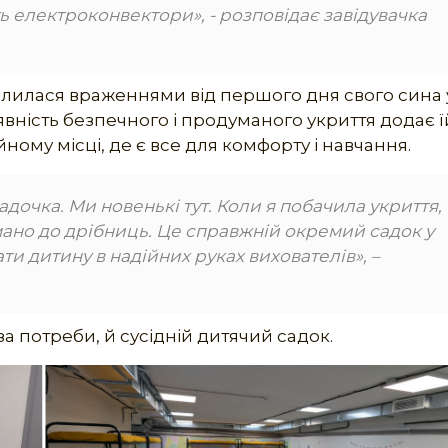
ь електроконвектори», - розповідає завідувачка
ділилася враженнями від першого дня свого сина 
явність безпечного і продуманого укриття додає ї
ому місці, де є все для комфорту і навчання.
адочка. Ми новенькі тут. Коли я побачила укриття,
ано до дрібниць. Це справжній окремий садок у
ати дитину в надійних руках вихователів», –
а потреби, й сусідній дитячий садок.