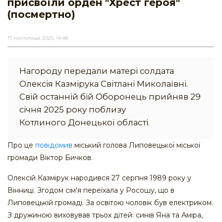
присвоїли орден "Хрест героя"
(посмертно)
17 листопада 2025, 14:48
Нагороду передали матері солдата
Олексія Казмірука Світлані Миколаївні.
Свій останній бій Оборонець прийняв 29
січня 2025 року поблизу
Котлиного Донецької області.
Про це
повідомив
міський голова Липовецької міської
громади Віктор Бичков.
Олексій Казмірук народився 27 серпня 1989 року у
Вінниці. Згодом сім'я переїхала у Росошу, що в
Липовецькій громаді. За освітою чоловік був електриком.
З дружиною виховував трьох дітей: синів Яна та Аміра,