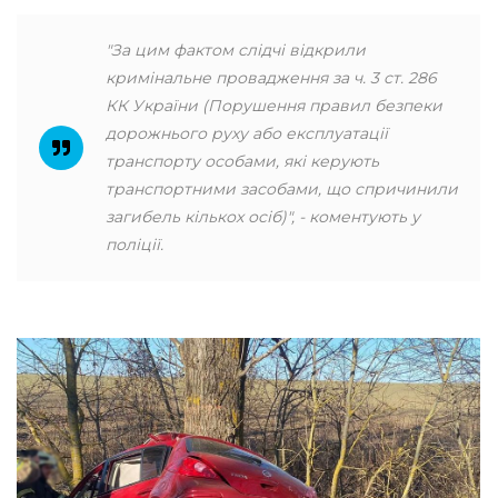
"За цим фактом слідчі відкрили
кримінальне провадження за ч. 3 ст. 286
КК України (Порушення правил безпеки
дорожнього руху або експлуатації
транспорту особами, які керують
транспортними засобами, що спричинили
загибель кількох осіб)", - коментують у
поліції.