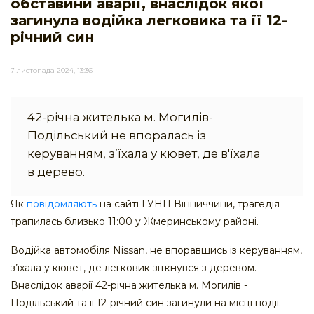
обставини аварії, внаслідок якої
загинула водійка легковика та її 12-
річний син
7 листопада 2024, 13:36
42-річна жителька м. Могилів-
Подільський не впоралась із
керуванням, з’їхала у кювет, де в'їхала
в дерево.
Як
повідомляють
на сайті ГУНП Вінниччини, трагедія
трапилась близько 11:00 у Жмеринському районі.
Водійка автомобіля Nissan, не впоравшись із керуванням,
з’їхала у кювет, де легковик зіткнувся з деревом.
Внаслідок аварії 42-річна жителька м. Могилів -
Подільський та її 12-річний син загинули на місці події.