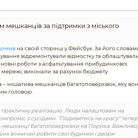
м мешканців за підтримки з міського
домив
на своїй сторінці у Фейсбук. За його словам
сування відремонтували відмостку та облаштувал
 основні роботи з асфальтування прибудинкової
і мережі, виконали за рахунок бюджету.
 ініціатива мешканців багатоповерхівок, яку во
ким головою.
ю практичну реалізацію. Люди налаштовані на
компроміс з сусідами. "Подивитись на красу" тепер
ть мешканці багатоповерхівки на Порика. Важливо,
ших вінничан робити свої будинки і двори