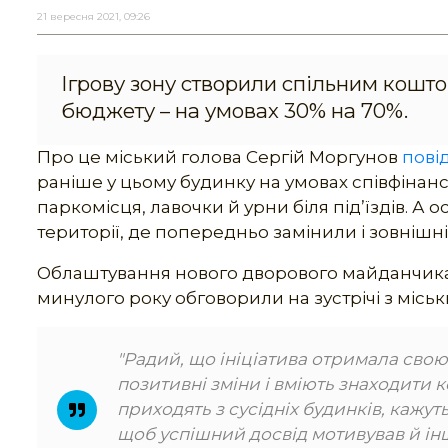
21 вересня 2021, 09:26
Ігрову зону створили спільним кошто
бюджету – на умовах 30% на 70%.
Про це міський голова Сергій Моргунов
пові
раніше у цьому будинку на умовах співфінан
паркомісця, лавочки й урни біля під’їздів. А
території, де попередньо замінили і зовнішн
Облаштування нового дворового майданчика –
минулого року обговорили на зустрічі з місь
"Радий, що ініціатива отримала сво
позитивні зміни і вміють знаходити 
приходять з сусідніх будинків, кажу
щоб успішний досвід мотивував й ін