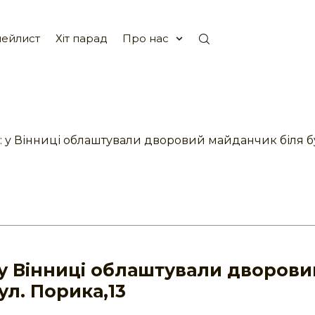
ейлист
Хіт парад
Про нас
 у Вінниці облаштували дворовий майданчик біля бу
 у Вінниці облаштували дворови
ул. Порика,13