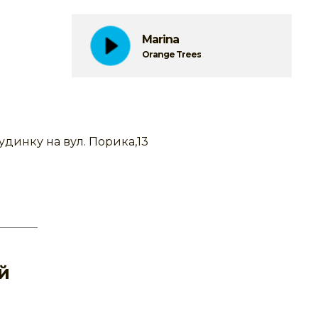
Marina
Orange Trees
динку на вул. Порика,13
й