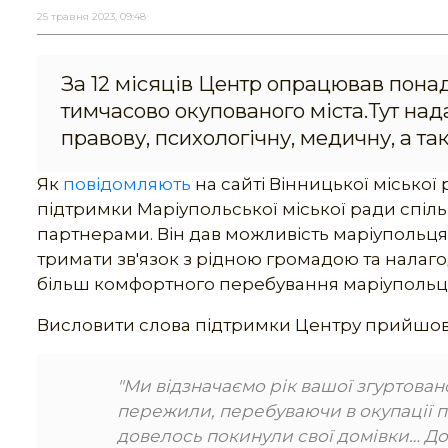
25 травня 2023, 09:48
За 12 місяців Центр опрацював понад
тимчасово окупованого міста.Тут над
правову, психологічну, медичну, а т
Як
повідомляють
на сайті Вінницької міської
підтримки Маріупольської міської ради спі
партнерами. Він дав можливість маріупольцям,
тримати зв'язок з рідною громадою та налаго
більш комфортного перебування маріупольці
Висловити слова підтримки Центру прийшов 
"Ми відзначаємо рік вашої згуртованос
пережили, перебуваючи в окупації пе
довелось покинули свої домівки… До