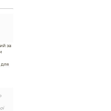
ий за
и
 для
о
ої