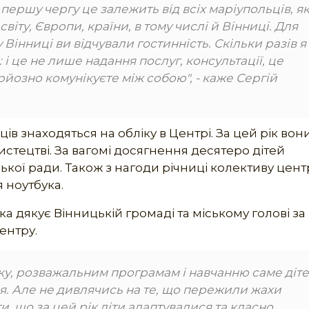
першу чергу це залежить від всіх маріупольців, як
світу, Європи, країни, в тому числі й Вінниці. Для
Вінниці ви відчували гостинність. Скільки разів я
: і це не лише надання послуг, консультації, це
рйозно комунікуєте між собою", - каже Сергій
ів знаходяться на обліку в Центрі. За цей рік вон
мистецтві. За вагомі досягнення десятеро дітей
кої ради. Також з нагоди річниці колективу цент
 ноутбука.
 дякує Вінницькій громаді та міському голові за
ентру.
ку, розважальним програмам і навчанню саме діте
я. Але не дивлячись на те, що пережили жахи
и, що за цей рік діти адаптувалися та класно