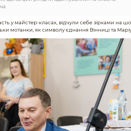
на.
асть у майстер-класах, відчули себе зірками на ш
льки мотанки, як символу єднання Вінниці та Марі