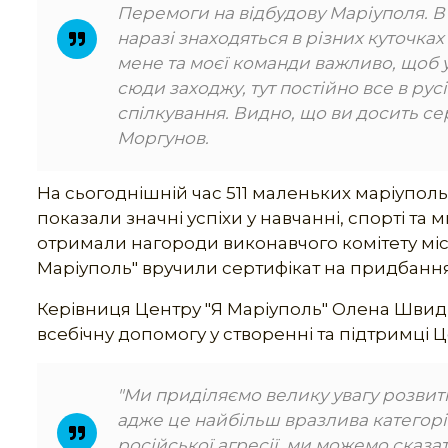
Перемоги на відбудову Маріуполя. В 
наразі знаходяться в різних куточках 
мене та моєї команди важливо, щоб у 
сюди заходжу, тут постійно все в русі
спілкування. Видно, що ви досить се
Моргунов.
На сьогоднішній час 511 маленьких маріупольц
показали значні успіхи у навчанні, спорті та 
отримали нагороди виконавчого комітету місь
Маріуполь" вручили сертифікат на придбання
Керівниця Центру "Я Маріуполь" Олена Швидка
всебічну допомогу у створенні та підтримці Ц
"Ми приділяємо велику увагу розвит
адже це найбільш вразлива категорі
російської агресії, ми можемо сказат