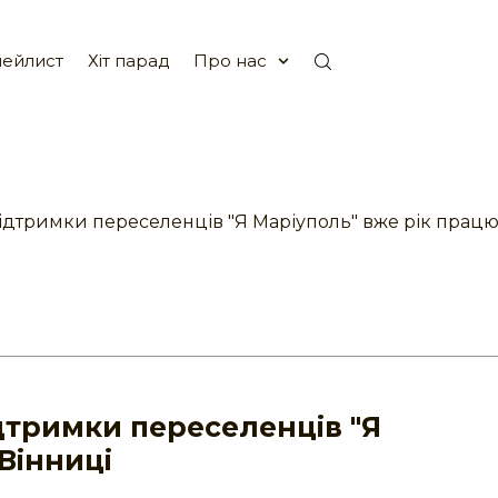
ейлист
Хіт парад
Про нас
ідтримки переселенців "Я Маріуполь" вже рік працю
дтримки переселенців "Я
Вінниці