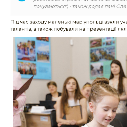
почуваються", - також додає пані Оле
Під час заходу маленькі маріупольці взяли уч
талантів, а також побували на презентації ля