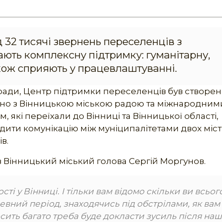
 32 тисячі звернень переселенців з
ають комплексну підтримку: гуманітарну,
акож сприяють у працевлаштуванні.
 ради, Центр підтримки переселенців був створен
льно з Вінницькою міською радою та міжнародним
 які переїхали до Вінниці та Вінницької області,
дити комунікацію між муніципалітетами двох міст
в.
Вінницький міський голова Сергій Моргунов.
ті у Вінниці. І тільки вам відомо скільки ви всьог
вний період, знаходячись під обстрілами, як вам
сить багато треба буде докласти зусиль після наш