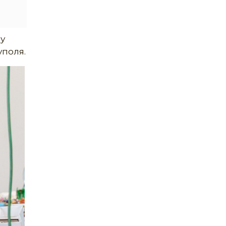
оу
уполя.