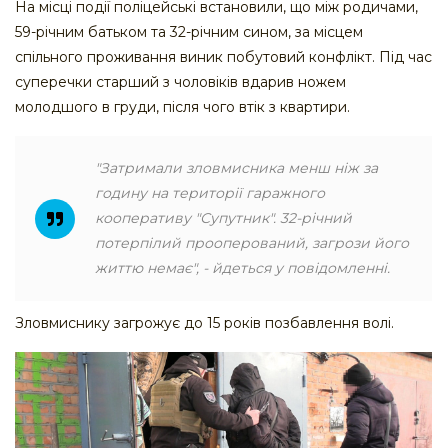
На місці події поліцейські встановили, що між родичами,
59-річним батьком та 32-річним сином, за місцем
спільного проживання виник побутовий конфлікт. Під час
суперечки старший з чоловіків вдарив ножем
молодшого в груди, після чого втік з квартири.
"Затримали зловмисника менш ніж за
годину на території гаражного
кооперативу "Супутник". 32-річний
потерпілий прооперований, загрози його
життю немає", - йдеться у повідомленні.
Зловмиснику загрожує до 15 років позбавлення волі.