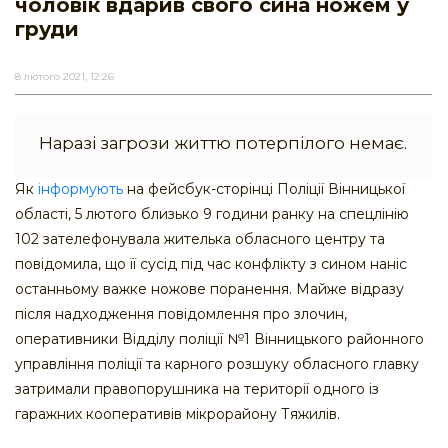
чоловік вдарив свого сина ножем у
груди
8 лютого 2021, 12:26
Наразі загрози життю потерпілого немає.
Як
інформують
на фейсбук-сторінці Поліції Вінницької
області, 5 лютого близько 9 години ранку на спецлінію
102 зателефонувала жителька обласного центру та
повідомила, що її сусід під час конфлікту з сином наніс
останньому важке ножове поранення. Майже відразу
після надходження повідомлення про злочин,
оперативники Відділу поліції №1 Вінницького районного
управління поліції та карного розшуку обласного главку
затримали правопорушника на території одного із
гаражних кооперативів мікрорайону Тяжилів.