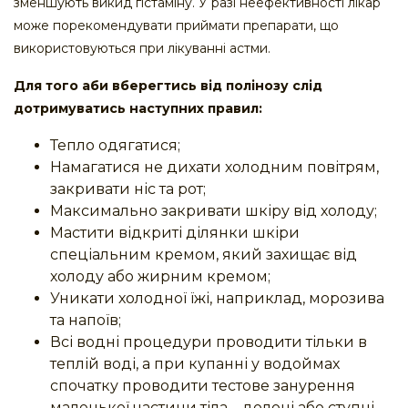
зменшують викид гістаміну. У разі неефективності лікар
може порекомендувати приймати препарати, що
використовуються при лікуванні астми.
Для того аби вберегтись від полінозу слід
дотримуватись наступних правил:
Тепло одягатися;
Намагатися не дихати холодним повітрям,
закривати ніс та рот;
Максимально закривати шкіру від холоду;
Мастити відкриті ділянки шкіри
спеціальним кремом, який захищає від
холоду або жирним кремом;
Уникати холодної їжі, наприклад, морозива
та напоїв;
Всі водні процедури проводити тільки в
теплій воді, а при купанні у водоймах
спочатку проводити тестове занурення
маленької частини тіла – долоні або ступні.