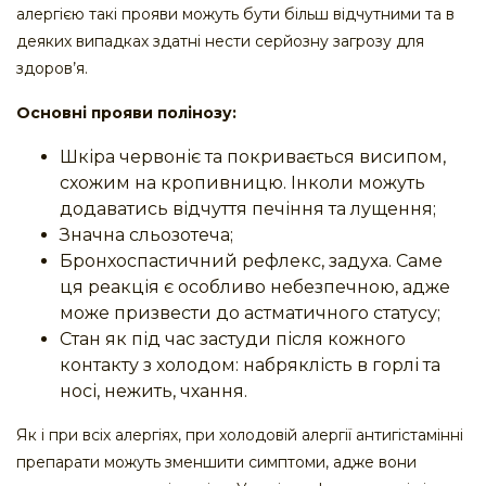
алергією такі прояви можуть бути більш відчутними та в
деяких випадках здатні нести серйозну загрозу для
здоров’я.
Основні прояви полінозу:
Шкіра червоніє та покривається висипом,
схожим на кропивницю. Інколи можуть
додаватись відчуття печіння та лущення;
Значна сльозотеча;
Бронхоспастичний рефлекс, задуха. Саме
ця реакція є особливо небезпечною, адже
може призвести до астматичного статусу;
Стан як під час застуди після кожного
контакту з холодом: набряклість в горлі та
носі, нежить, чхання.
Як і при всіх алергіях, при холодовій алергії антигістамінні
препарати можуть зменшити симптоми, адже вони