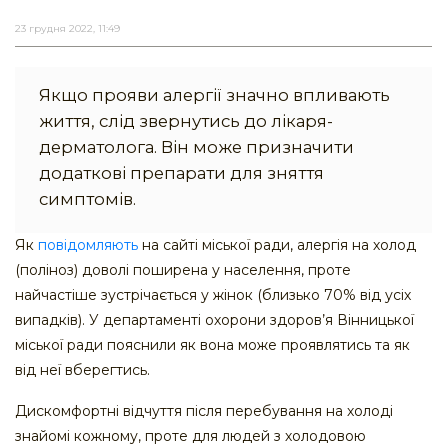
23 грудня 2022, 11:49
Якщо прояви алергії значно впливають
життя, слід звернутись до лікаря-
дерматолога. Він може призначити
додаткові препарати для зняття
симптомів.
Як
повідомляють
на сайті міської ради, алергія на холод
(поліноз) доволі поширена у населення, проте
найчастіше зустрічається у жінок (близько 70% від усіх
випадків). У департаменті охорони здоров’я Вінницької
міської ради пояснили як вона може проявлятись та як
від неї вберегтись.
Дискомфортні відчуття після перебування на холоді
знайомі кожному, проте для людей з холодовою