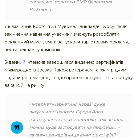
соціальної політики ВМР Валентина
Войткова.
Як зазначив Костянтин Мукомел, викладач курсу, після
закінчення навчання учасники зможуть розробляти
рекламний макет, вміти запускати таргетовану рекламу,
вести рекламну кампанію.
5-денний інтенсив завершився видачею сертифікатів
міжнародного зразка. Також ветеранам та їхнім рідним
надали рекомендації щодо працевлаштування та пошуку
вакансій на ринку.
«Інтернет-маркетинг наразі дуже
актуальний напрям. Сфера його
застосування досить широка, тож знання
можна буде застосувати на практиці»
, –
зауважила керівниця вінницької філії