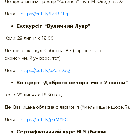
Де: креативний простір “Артинов” (вул. М. Оводова, 22).
Деталі:
https://cutt.ly/IZrBPFq
Екскурсія “Вуличний Лувр”
Коли: 29 липня о 18:00.
Де: початок – вул. Соборна, 87 (торговельно-
економічний університет).
Деталі:
https://cutt.ly/aZanDaQ
Концерт “Доброго вечора, ми з України”
Коли: 29 липня о 18:30 год.
Де: Вінницька обласна філармонія (Хмельницьке шосе, 7).
Деталі:
https://cutt.ly/jZrMYkC
Сертифікований курс BLS (базові