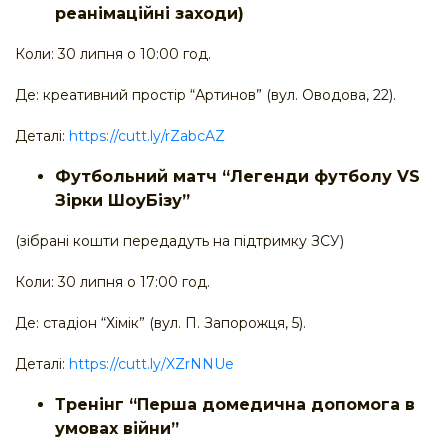
реанімаційні заходи)
Коли: 30 липня о 10:00 год.
Де: креативний простір “Артинов” (вул. Оводова, 22).
Деталі:
https://cutt.ly/rZabcAZ
Футбольний матч “Легенди футболу VS
Зірки ШоуБізу”
(зібрані кошти передадуть на підтримку ЗСУ)
Коли: 30 липня о 17:00 год.
Де: стадіон “Хімік” (вул. П. Запорожця, 5).
Деталі:
https://cutt.ly/XZrNNUe
Тренінг “Перша домедична допомога в
умовах війни”