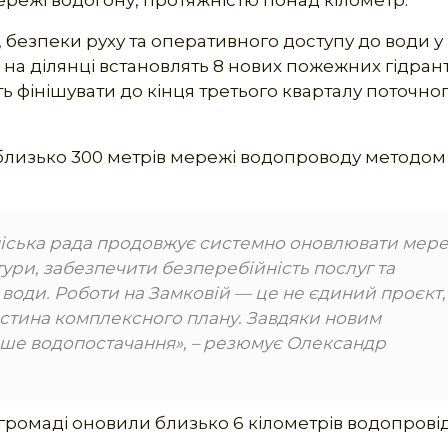
режі водогону, протяжністю понад кілометр.
, безпеки руху та оперативного доступу до води у
а ділянці встановлять 8 нових пожежних гідрант
ть фінішувати до кінця третього кварталу поточно
близько 300 метрів мережі водопроводу методом
іська рада продовжує системно оновлювати мере
ури, забезпечити безперебійність послуг та
ти води. Роботи на Замковій — це не єдиний проєкт,
частина комплексного плану. Завдяки новим
іше водопостачання», – резюмує Олександр
 громаді оновили близько 6 кілометрів водопрові