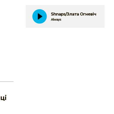
Shnaps/Злата Огневіч
Always
ці