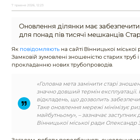
7 травня 2026, 12:23
Оновлення ділянки має забезпечити 
для понад пів тисячі мешканців Стар
Як
повідомляють
на сайті Вінницької місько
Замковій зумовлені зношеністю старих труб 
прокладанню нових трубопроводів.
«Головна мета замінити старі зношен
значно довший термін експлуатації. Н
відкладень, що дозволить забезпечи
Таке оновлення мережі мінімізує риз
майбутньому», – зазначає заступник
Вінницької міської ради Олександр 