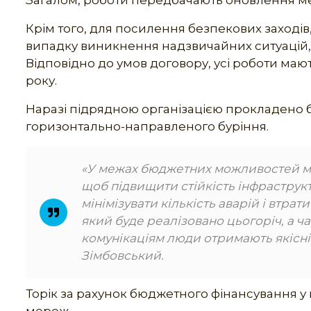
Загалом, роботи передбачають оновлення ме
Крім того, для посилення безпекових заходів
випадку виникнення надзвичайних ситуацій, н
Відповідно до умов договору, усі роботи маю
року.
Наразі підрядною організацією прокладено 
горизонтально-направленого буріння.
«У межах бюджетних можливостей м
щоб підвищити стійкість інфраструкт
мінімізувати кількість аварій і втра
який буде реалізовано цьогоріч, а 
комунікаціям люди отримають якісн
Зімбовський.
Торік за рахунок бюджетного фінансування у