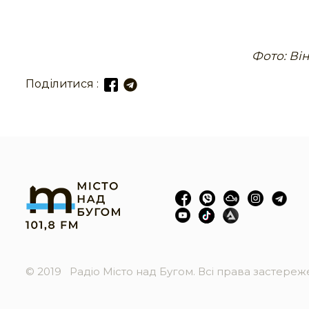
Фото: Ві
Поділитися :
© 2019
Радіо Місто над Бугом. Всі права застере