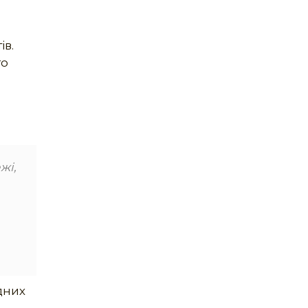
ів.
го
жі,
дних