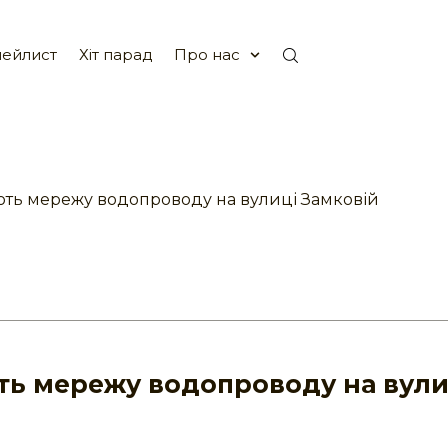
ейлист
Хіт парад
Про нас
юють мережу водопроводу на вулиці Замковій
ють мережу водопроводу на вули