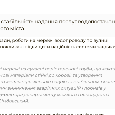
стабільність надання послуг водопостача
ого міста.
ї ради, роботи на мережі водопроводу по вулиці
і покликані підвищити надійність системи завдяк
і мережі на сучасні поліетиленові труби, що мают
ові матеріали стійкі до корозії та утворення
ти мешканців якісною водою та стабільним тиско
ик виникнення аварійних ситуацій і поривів у
 директора департаменту міського господарства
Зімбовський.