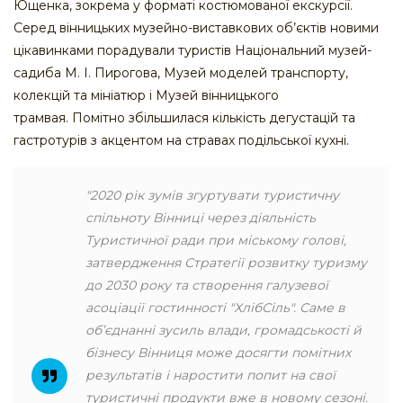
Ющенка, зокрема у форматі костюмованої екскурсії.
Серед вінницьких музейно-виставкових об’єктів новими
цікавинками порадували туристів Національний музей-
садиба М. І. Пирогова, Музей моделей транспорту,
колекцій та мініатюр і Музей вінницького
трамвая. Помітно збільшилася кількість дегустацій та
гастротурів з акцентом на стравах подільської кухні.
"2020 рік зумів згуртувати туристичну
спільноту Вінниці через діяльність
Туристичної ради при міському голові,
затвердження Стратегії розвитку туризму
до 2030 року та створення галузевої
асоціації гостинності "ХлібСіль". Саме в
об’єднанні зусиль влади, громадськості й
бізнесу Вінниця може досягти помітних
результатів і наростити попит на свої
туристичні продукти вже в новому сезоні.