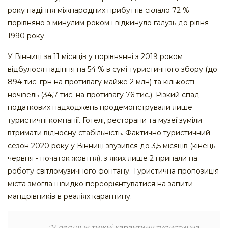
року падіння міжнародних прибуттів склало 72 %
порівняно з минулим роком і відкинуло галузь до рівня
1990 року.
У Вінниці за 11 місяців у порівнянні з 2019 роком
відбулося падіння на 54 % в сумі туристичного збору (до
894 тис. грн на противагу майже 2 млн) та кількості
ночівель (34,7 тис. на противагу 76 тис.). Різкий спад
податкових надходжень продемонстрували лише
туристичні компанії. Готелі, ресторани та музеї зуміли
втримати відносну стабільність. Фактично туристичний
сезон 2020 року у Вінниці звузився до 3,5 місяців (кінець
червня - початок жовтня), з яких лише 2 припали на
роботу світломузичного фонтану. Туристична пропозиція
міста змогла швидко переорієнтуватися на запити
мандрівників в реаліях карантину.
"У перші ж тижні карантину туристична