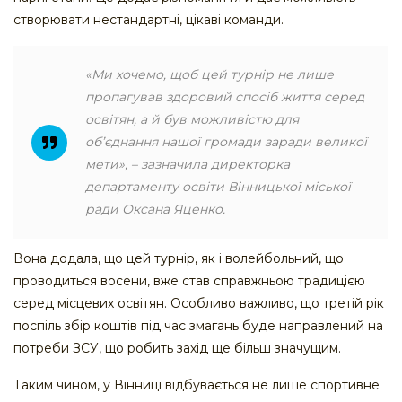
створювати нестандартні, цікаві команди.
«Ми хочемо, щоб цей турнір не лише
пропагував здоровий спосіб життя серед
освітян, а й був можливістю для
об’єднання нашої громади заради великої
мети»,
– зазначила директорка
департаменту освіти Вінницької міської
ради Оксана Яценко.
Вона додала, що цей турнір, як і волейбольний, що
проводиться восени, вже став справжньою традицією
серед місцевих освітян. Особливо важливо, що третій рік
поспіль збір коштів під час змагань буде направлений на
потреби ЗСУ, що робить захід ще більш значущим.
Таким чином, у Вінниці відбувається не лише спортивне