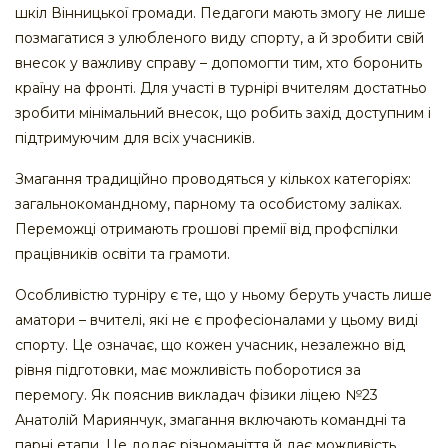
шкіл Вінницької громади. Педагоги мають змогу не лише
позмагатися з улюбленого виду спорту, а й зробити свій
внесок у важливу справу – допомогти тим, хто боронить
країну на фронті. Для участі в турнірі вчителям достатньо
зробити мінімальний внесок, що робить захід доступним і
підтримуючим для всіх учасників.
Змагання традиційно проводяться у кількох категоріях:
загальнокомандному, парному та особистому заліках.
Переможці отримають грошові премії від профспілки
працівників освіти та грамоти.
Особливістю турніру є те, що у ньому беруть участь лише
аматори – вчителі, які не є професіоналами у цьому виді
спорту. Це означає, що кожен учасник, незалежно від
рівня підготовки, має можливість поборотися за
перемогу. Як пояснив викладач фізики ліцею №23
Анатолій Мариянчук, змагання включають командні та
парні етапи. Це додає різноманіття й дає можливість