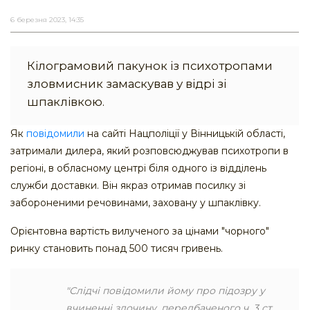
6 березня 2023, 14:35
Кілограмовий пакунок із психотропами
зловмисник замаскував у відрі зі
шпаклівкою.
Як
повідомили
на сайті Нацполіції у Вінницькій області,
затримали дилера, який розповсюджував психотропи в
регіоні, в обласному центрі біля одного із відділень
служби доставки. Він якраз отримав посилку зі
забороненими речовинами, заховану у шпаклівку.
Орієнтовна вартість вилученого за цінами "чорного"
ринку становить понад 500 тисяч гривень.
"Слідчі повідомили йому про підозру у
вчиненні злочину, передбаченого ч. 3 ст.