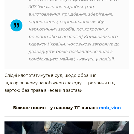
307 (Незаконне виробництво,
виготовлення, придбання, зберігання,
перевезення, пересилання чи збут
наркотичних засобів, психотропних
речовин або їх аналогів) Кримінального
кодексу України. Чоловікові загрожує до
дванадцяти років позбавлення воля з
конфіскацією майна", - кажуть у поліції.
Слідчі клопотатимуть в суді щодо обрання
підозрюваному запобіжного заходу – тримання під
вартою без права внесення застави.
Більше новин – у нашому ТГ-каналі:
mnb_vinn