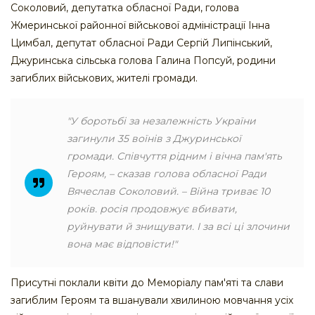
Соколовий, депутатка обласної Ради, голова
Жмеринської районної військової адміністрації Інна
Цимбал, депутат обласної Ради Сергій Липінський,
Джуринська сільська голова Галина Попсуй, родини
загиблих військових, жителі громади.
"У боротьбі за незалежність України
загинули 35 воїнів з Джуринської
громади. Співчуття рідним і вічна пам'ять
Героям, – сказав голова обласної Ради
Вячеслав Соколовий. – Війна триває 10
років. росія продовжує вбивати,
руйнувати й знищувати. І за всі ці злочини
вона має відповісти!"
Присутні поклали квіти до Меморіалу пам'яті та слави
загиблим Героям та вшанували хвилиною мовчання усіх