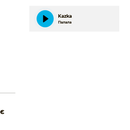
Kazka
Палала
оє