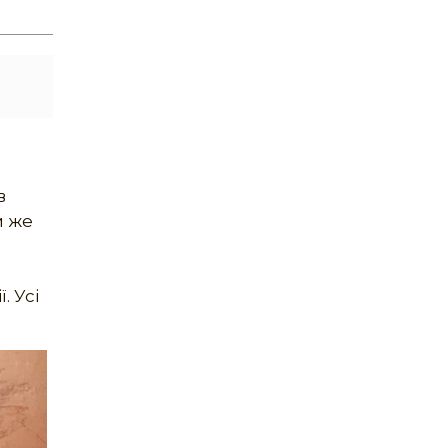
,
в
м же
. Усі