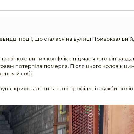
евидці події, що сталася на вулиці Привокзальній
а жінкою виник конфлікт, під час якого він завда
равм потерпіла померла. Після цього чоловік ци
ення й собі.
па, криміналісти та інші профільні служби поліції