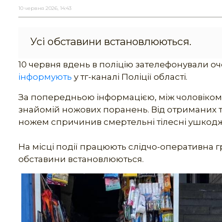
10 червня 2026, 14:43
Усі обставини встановлюються.
10 червня вдень в поліцію зателефонували оч
інформують
у тг-каналі Поліції області.
За попередньою інформацією, між чоловіком т
знайомій ножових поранень. Від отриманих т
ножем спричинив смертельні тілесні ушкодж
На місці події працюють слідчо-оперативна гру
обставини встановлюються.