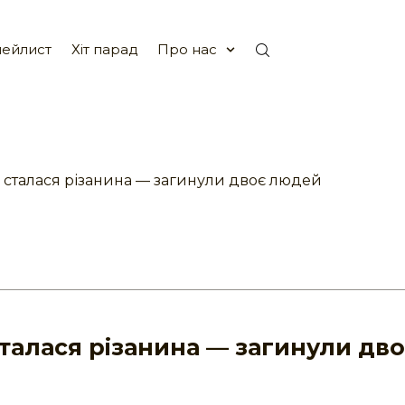
ейлист
Хіт парад
Про нас
 сталася різанина — загинули двоє людей
сталася різанина — загинули дв