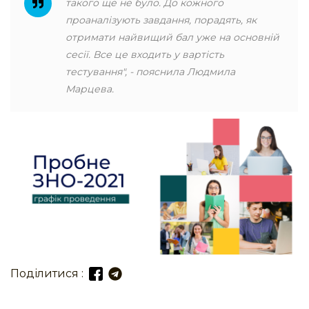
такого ще не було. До кожного
проаналізують завдання, порадять, як
отримати найвищий бал уже на основній
сесії. Все це входить у вартість
тестування", - пояснила Людмила
Марцева.
Поділитися :