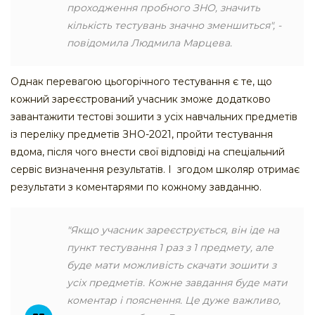
проходження пробного ЗНО, значить
кількість тестувань значно зменшиться", -
повідомила Людмила Марцева.
Однак перевагою цьогорічного тестування є те, що
кожний зареєстрований учасник зможе додатково
завантажити тестові зошити з усіх навчальних предметів
із переліку предметів ЗНО-2021, пройти тестування
вдома, після чого внести свої відповіді на спеціальний
сервіс визначення результатів. І згодом школяр отримає
результати з коментарями по кожному завданню.
"Якщо учасник зареєструється, він іде на
пункт тестування 1 раз з 1 предмету, але
буде мати можливість скачати зошити з
усіх предметів. Кожне завдання буде мати
коментар і пояснення. Це дуже важливо,