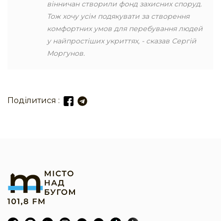
вінничан створили фонд захисних споруд.
Тож хочу усім подякувати за створення
комфортних умов для перебування людей
у найпростіших укриттях, - сказав Сергій
Моргунов.
Поділитися :