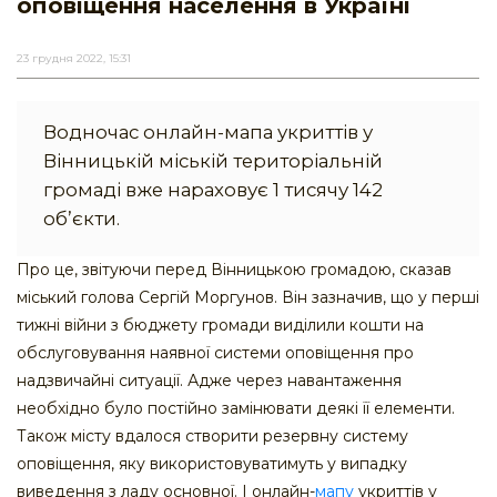
оповіщення населення в Україні
23 грудня 2022, 15:31
Водночас онлайн-мапа укриттів у
Вінницькій міській територіальній
громаді вже нараховує 1 тисячу 142
об’єкти.
Про це, звітуючи перед Вінницькою громадою, сказав
міський голова Сергій Моргунов. Він зазначив, що у перші
тижні війни з бюджету громади виділили кошти на
обслуговування наявної системи оповіщення про
надзвичайні ситуації. Адже через навантаження
необхідно було постійно замінювати деякі її елементи.
Також місту вдалося створити резервну систему
оповіщення, яку використовуватимуть у випадку
виведення з ладу основної. І онлайн-
мапу
укриттів у