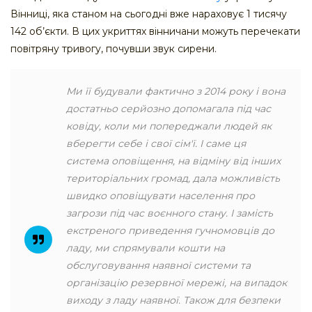
Вінниці, яка станом на сьогодні вже нараховує 1 тисячу
142 об’єкти. В цих укриттях вінничани можуть перечекати
повітряну тривогу, почувши звук сирени.
Ми її будували фактично з 2014 року і вона
достатньо серйозно допомагала під час
ковіду, коли ми попереджали людей як
вберегти себе і свої сім'ї. І саме ця
система оповіщення, на відміну від інших
територіальних громад, дала можливість
швидко оповіщувати населення про
загрози під час воєнного стану. І замість
екстреного приведення гучномовців до
ладу, ми спрямували кошти на
обслуговування наявної системи та
організацію резервної мережі, на випадок
виходу з ладу наявної. Також для безпеки