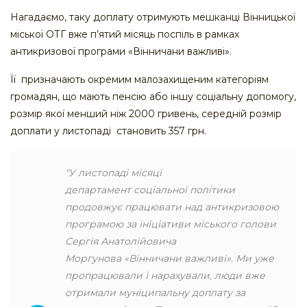
Нагадаємо, таку доплату отримують мешканці Вінницької
міської ОТГ вже п’ятий місяць поспіль в рамках
антикризової програми «Вінничани важливі».
Її призначають окремим малозахищеним категоріям
громадян, що мають пенсію або іншу соціальну допомогу,
розмір якої менший ніж 2000 гривень, середній розмір
доплати у листопаді становить 357 грн.
"У листопаді місяці
департамент соціальної політики
продовжує працювати над антикризовою
програмою за ініціативи міського голови
Сергія Анатолійовича
Моргунова «Вінничани важливі». Ми уже
пропрацювали і нарахували, люди вже
отримали муніципальну доплату за