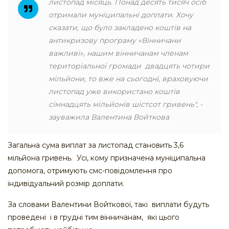
листопад місяць. Понад десять тисяч осіб
отримали муніципальні доплати. Хочу
сказати, що було закладено коштів на
антикризову програму «Вінничани
важливі», нашим вінничанам членам
територіальної громади двадцять чотири
мільйони, то вже на сьогодні, враховуючи
листопад уже використано коштів
сімнадцять мільйонів шістсот гривень", -
зауважила Валентина Войткова
Загальна сума виплат за листопад становить 3,6
мільйона гривень. Усі, кому призначена муніципальна
допомога, отримують смс-повідомлення про
індивідуальний розмір доплати.
За словами Валентини Войткової, такі виплати будуть
проведені і в грудні тим вінничанам, які цього