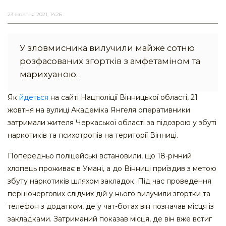
23 жовтня 2021, 14:26
У зловмисника вилучили майже сотню
розфасованих згортків з амфетаміном та
марихуаною.
Як
йдеться
на сайті Нацполіції Вінницької області, 21
жовтня на вулиці Академіка Янгеля оперативники
затримали жителя Черкаської області за підозрою у збуті
наркотиків та психотропів на території Вінниці.
Попередньо поліцейські встановили, що 18-річний
хлопець проживає в Умані, а до Вінниці приїздив з метою
збуту наркотиків шляхом закладок. Під час проведення
першочергових слідчих дій у нього вилучили згортки та
телефон з додатком, де у чат-ботах він позначав місця із
закладками. Затриманий показав місця, де він вже встиг