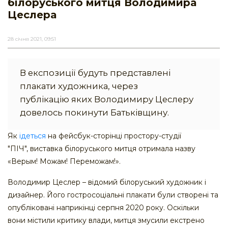
білоруського митця Володимира
Цеслера
28 січня 2021, 09:51
В експозиції будуть представлені
плакати художника, через
публікацію яких Володимиру Цеслеру
довелось покинути Батьківщину.
Як
ідеться
на фейсбук-сторінці простору-студії
"ПІЧ", виставка білоруського митця отримала назву
«Верым! Можам! Переможам!».
Володимир Цеслер – відомий білоруський художник і
дизайнер. Його гостросоціальні плакати були створені та
опубліковані наприкінці серпня 2020 року. Оскільки
вони містили критику влади, митця змусили екстрено