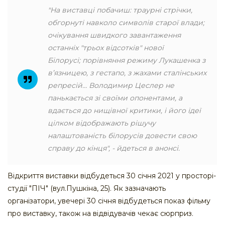
"На виставці побачиш: траурні стрічки,
обгорнуті навколо символів старої влади;
очікування швидкого завантаження
останніх "трьох відсотків" нової
Білорусі; порівняння режиму Лукашенка з
в’язницею, з гестапо, з жахами сталінських
репресій… Володимир Цеслер не
панькається зі своїми опонентами, а
вдається до нищівної критики, і його ідеї
цілком відображають рішучу
налаштованість білорусів довести свою
справу до кінця", - йдеться в анонсі.
Відкриття виставки відбудеться 30 січня 2021 у просторі-
студії "ПІЧ" (вул.Пушкіна, 25). Як зазначають
організатори, увечері 30 січня відбудеться показ фільму
про виставку, також на відвідувачів чекає сюрприз.