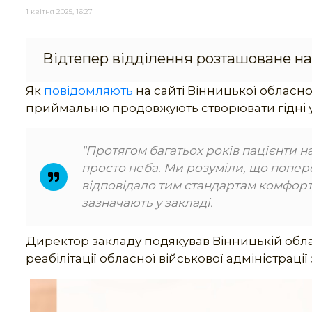
1 квітня 2025, 16:27
Відтепер відділення розташоване на 
Як
повідомляють
на сайті Вінницької обласн
приймальню продовжують створювати гідні ум
"Протягом багатьох років пацієнти 
просто неба. Ми розуміли, що попе
відповідало тим стандартам комфорту 
зазначають у закладі.
Директор закладу подякував Вінницькій обла
реабілітації обласної військової адміністрації