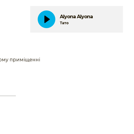
Alyona Alyona
Тато
вому приміщенні