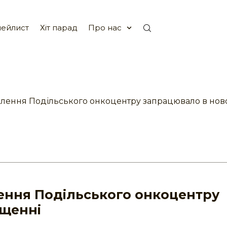
ейлист
Хіт парад
Про нас
ілення Подільського онкоцентру запрацювало в но
лення Подільського онкоцентру
іщенні