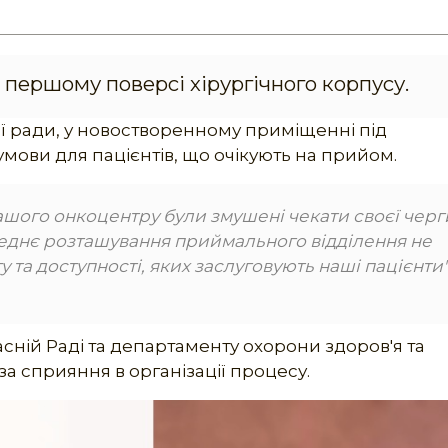
першому поверсі хірургічного корпусу.
ої ради, у новостворенному приміщенні під
ови для пацієнтів, що очікують на прийом.
нашого онкоцентру були змушені чекати своєї черг
реднє розташування приймального відділення не
та доступності, яких заслуговують наші пацієнти",
сній Раді та департаменту охорони здоров'я та
 за сприяння в організації процесу.