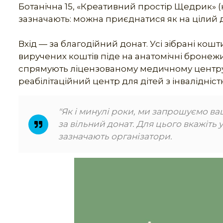
Ботанічна 15, «Креативний простір Щедрик» 
зазначають: можна приєднатися як на цілий ден
Вхід — за благодійний донат. Усі зібрані кошт
виручених коштів піде на анатомічні бронеж
спрямують ліцензованому медичному центру «Д
реабілітаційний центр для дітей з інвалідніст
"Як і минулі роки, ми запрошуємо ва
за вільний донат. Для цього вкажіть 
зазначають організатори.