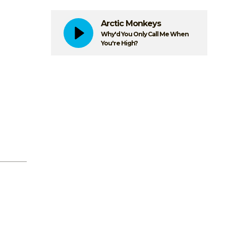
Arctic Monkeys
Why'd You Only Call Me When
You're High?