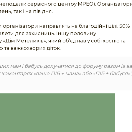
(неподалік сервісного центру МРЕО). Організатор
ь, так і на пів дня.
и організатори направлять на благодійні цілі. 50%
илети для захисниць. Іншу половину
ім Метеликів», який об’єднав у собі хоспіс та
ю та важкохворих діток.
ших мам і бабусь долучатися до форуму разом із в
у коментарях «ваше ПІБ + мама» або «ПІБ + бабуся»"