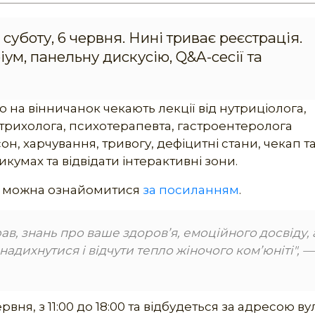
уботу, 6 червня. Нині триває реєстрація.
ум, панельну дискусію, Q&A-сесії та
що на вінничанок чекають лекції від нутриціолога,
трихолога, психотерапевта, гастроентеролога
он, харчування, тривогу, дефіцитні стани, чекап т
тикумах та відвідати інтерактивні зони.
m можна ознайомитися
за посиланням
.
ав, знань про ваше здоровʼя, емоційного досвіду,
надихнутися і відчути тепло жіночого комʼюніті", —
ня, з 11:00 до 18:00 та відбудеться за адресою вул