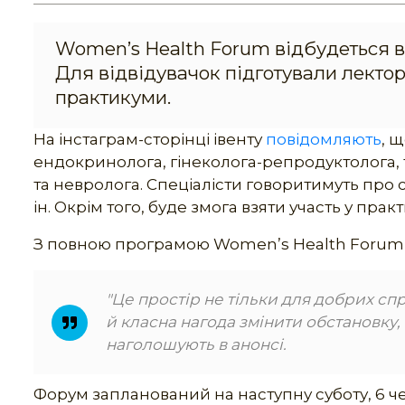
Women’s Health Forum відбудеться в с
Для відвідувачок підготували лекторі
практикуми.
На інстаграм-сторінці івенту
повідомляють
, 
ендокринолога, гінеколога-репродуктолога, 
та невролога. Спеціалісти говоритимуть про с
ін. Окрім того, буде змога взяти участь у прак
З повною програмою Women’s Health Foru
"Це простір не тільки для добрих спр
й класна нагода змінити обстановку, 
наголошують в анонсі.
Форум запланований на наступну суботу, 6 черв