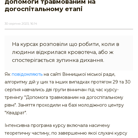
допомоги травмованим на
догоспітальному етапі
30 серпня 2023, 16:14
На курсах розповіли що робити, коли в
людини відкрилася кровотеча, або ж
спостерігається зупинка дихання.
Як
повідомляють
на сайті Вінницької міської ради,
алгоритму дій у цих та інших випадках протягом 29 та 30
серпня навчались дві групи вінничан під час курсу-
тренінгу "Допомога травмованим на догоспітальному
рівні". Заняття проходили на базі молодіжного центру
"Квадрат".
Інтенсивна програма курсу включала насичену
теоретичну частину, по завершенню якої слухачі курсу