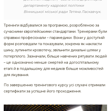
департаменту кадрової політики
Вінницької міської ради Тетяна Ласкавчук.
Тренінги відбувалися за програмою, розробленою за
сучасними європейськими стандартами. Тренерами були
справжні професіонали – парамедики. Вони у доступній
формі розповідали та показували, зокрема як накласти
шину, зупинити кровотечу, звільнити дихальні шляхи у
потерпілого. Зазначали, більше навчених рятувати людей
– це однозначно менше смертей на догоспітальному
етапі й в подальшому для медиків більше можливостей
для лікування.
По завершенню тренінгового курсу усі слухачі отримали
сертифікати за успішне його проходження.