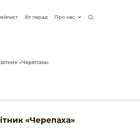
ейлист
Хіт парад
Про нас
квітник «Черепаха»
ітник «Черепаха»