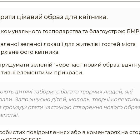
рити цікавий образ для квітника.
 комунального господарства та благоустрою ВМР
еної зеленої локації для жителів і гостей міста
хівне фото квітника.
ридумати зеленій "черепасі" новий образ: вдягнут
ативні елементи чи прикраси.
юють дитячі табори, є багато творчих людей, які
рави. Запрошуємо дітей, молодь, творчі колективи
в громади стати частиною створення нового обра
ємстві.
собистих повідомленнях або в коментарях на сто