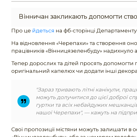
Вінничан закликають допомогти ство
Про це
йдеться
на фб-сторінці Департаменту
На відновлення «Черепахи» та створення оновл
працівників «Вінницязеленбуду» надихнуло ар
Тепер дорослих та дітей просять допомогти п
оригінальний капелюх чи додати інші декор
"Зараз тривають літні канікули, прац
можуть долучитися до цієї доброї сп
гуртки та всіх небайдужих мешканці
нашої Черепахи", — кажуть на підпри
Свої пропозиції містяни можуть залишати в о