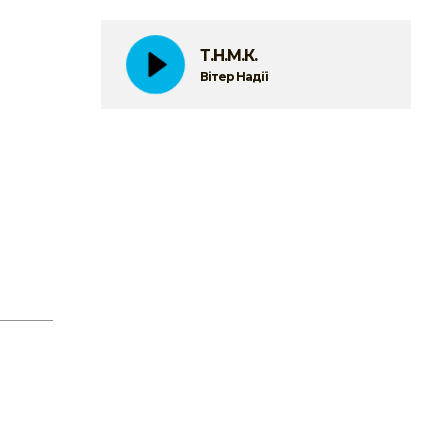
Т.Н.М.К.
Вітер Надії