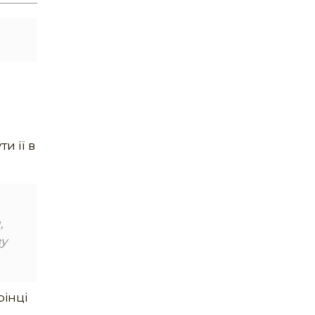
.
и її в
,
зу
рінці